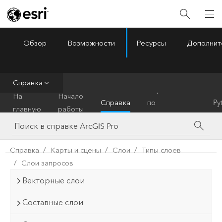
Обзор
Возможности
Ресурсы
Дополнит
ArcGIS Pro
Menu
Справка
Справочник
На
Начало
Справка
по
Py
главную
работы
инструментам
Справка
Карты и сцены
Слои
Типы слоев
Слои запросов
Векторные слои
Составные слои