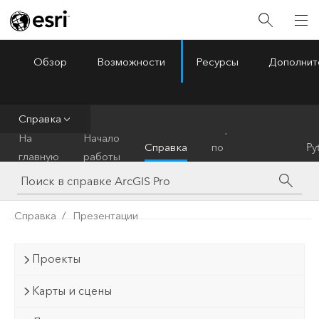
Обзор
Возможности
Ресурсы
Дополнит
ArcGIS Pro
Menu
Справка
Справочник
На
Начало
Справка
по
Py
главную
работы
инструментам
Справка
Презентации
Проекты
Карты и сцены