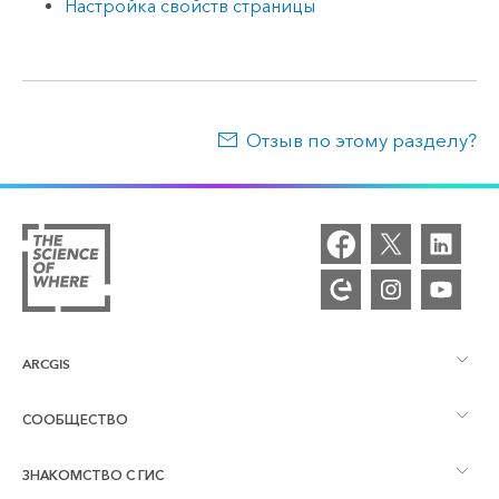
Настройка свойств страницы
Отзыв по этому разделу?
ARCGIS
СООБЩЕСТВО
Обзор ArcGIS
ЗНАКОМСТВО С ГИС
Сообщества и форумы
Картография