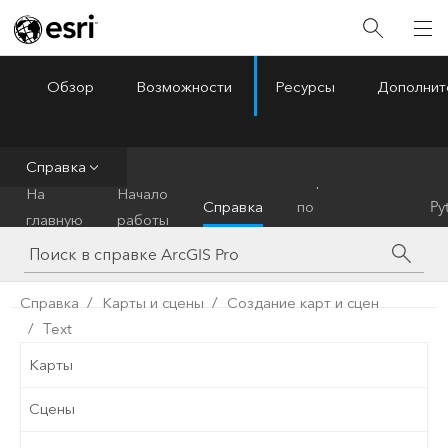
Обзор
Возможности
Ресурсы
Дополнит
ArcGIS Pro
Menu
Справка
Справочник
На
Начало
Справка
по
Py
главную
работы
инструментам
Справка
Карты и сцены
Создание карт и сцен
Text
Карты
Сцены