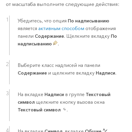
от масштаба выполните следующие действия:
Убедитесь, что опция
По надписыванию
является
активным способом
отображения
панели
Содержание
. Щелкните вкладку
По
надписыванию
.
Выберите класс надписей на панели
Содержание
и щелкните вкладку
Надписи
.
На вкладке
Надписи
в группе
Текстовый
символ
щелкните кнопку вызова окна
Текстовый символ
.
На вкладке
Символ
, вкладке
Общие
,