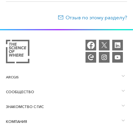
Отзыв по этому разделу?
ARCGIS
СООБЩЕСТВО
Обзор ArcGIS
ЗНАКОМСТВО С ГИС
Сообщества и форумы
Картография
КОМПАНИЯ
Что такое ГИС?
Блог ArcGIS
ArcGIS Pro