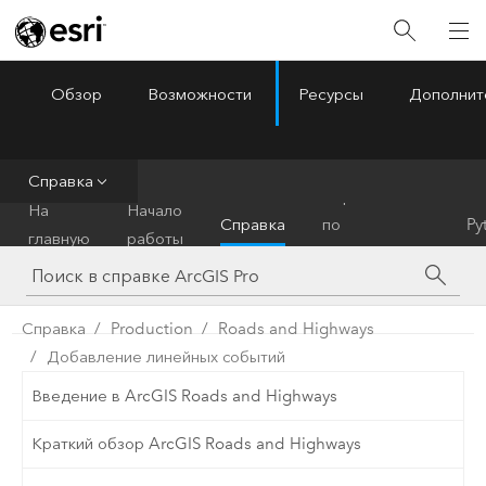
Обзор
Возможности
Ресурсы
Дополнит
ArcGIS Pro
Menu
Справка
Справочник
На
Начало
Справка
по
Py
главную
работы
инструментам
Справка
Production
Roads and Highways
Добавление линейных событий
Введение в ArcGIS Roads and Highways
Краткий обзор ArcGIS Roads and Highways