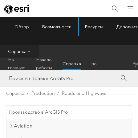
Обзор
Возможности
Ресурсы
Дополнит
ArcGIS Pro
Menu
Справка
Справочник
На
Начало
Справка
по
Py
главную
работы
инструментам
Справка
Production
Roads and Highways
Производство в ArcGIS Pro
Aviation