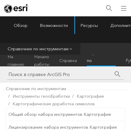
Обзор
Возможности
Ресурсы
Дополнит
ArcGIS Pro
Menu
Справочник по инструментам
Справочник
На
Начало
Справка
по
Py
главную
работы
инструментам
Справочник по инструментам
Инструменты геообработки
Картография
Картографическая доработка символов
Общий обзор набора инструментов Картография
Лицензирование набора инструментов Картография