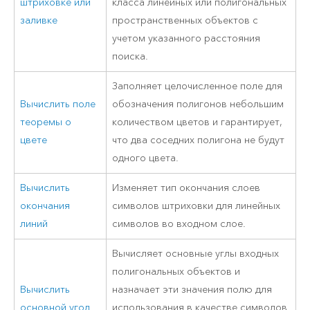
штриховке или
класса линейных или полигональных
заливке
пространственных объектов с
учетом указанного расстояния
поиска.
Заполняет целочисленное поле для
Вычислить поле
обозначения полигонов небольшим
теоремы о
количеством цветов и гарантирует,
цвете
что два соседних полигона не будут
одного цвета.
Вычислить
Изменяет тип окончания слоев
окончания
символов штриховки для линейных
линий
символов во входном слое.
Вычисляет основные углы входных
полигональных объектов и
Вычислить
назначает эти значения полю для
основной угол
использования в качестве символов