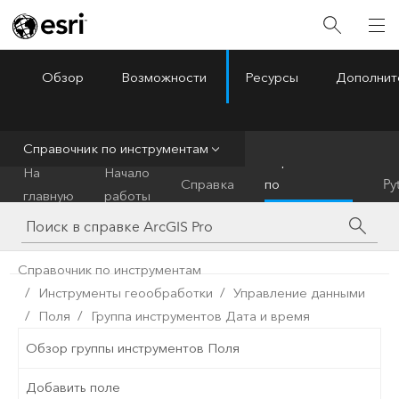
Обзор
Возможности
Ресурсы
Дополнит
ArcGIS Pro
Menu
Справочник по инструментам
Справочник
На
Начало
Справка
по
Py
главную
работы
инструментам
Справочник по инструментам
Инструменты геообработки
Управление данными
Поля
Группа инструментов Дата и время
Обзор группы инструментов Поля
Добавить поле