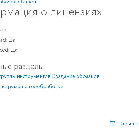
абочая область
рмация о лицензиях
 Да
ard: Да
ced: Да
ные разделы
группы инструментов Создание образцов
инструмента геообработки
Отзыв п