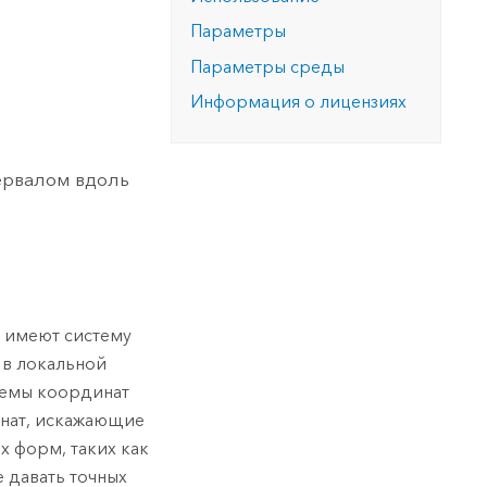
версию.
позволили провести критически важные
данных, а также для получения
инфраструктурой
Параметры
спасательные операции.
результатов, позволяющих решать
Изучить ArcGIS Pro
сложные задачи.
Параметры среды
Прочитать статью
Изучить этот курс
Информация о лицензиях
ервалом вдоль
ы имеют систему
 в локальной
темы координат
инат, искажающие
х форм, таких как
 давать точных