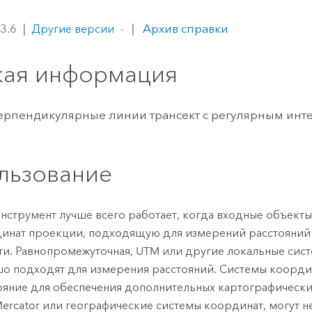
ление
Вода
технологий
 3.6
|
|
Архив справки
Другие версии
кая информация
Все истории
ерпендикулярные линии трансект с регулярным инт
льзование
инструмент лучше всего работает, когда входные объект
инат проекции, подходящую для измерений расстояний
ти. Равнопромежуточная, UTM или другие локальные сис
о подходят для измерения расстояний. Системы коорд
ояние для обеспечения дополнительных картографически
ercator или географические системы координат, могут не