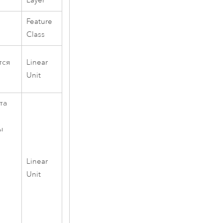
Layer
Feature
Class
тся
Linear
Unit
та
ы
Linear
Unit