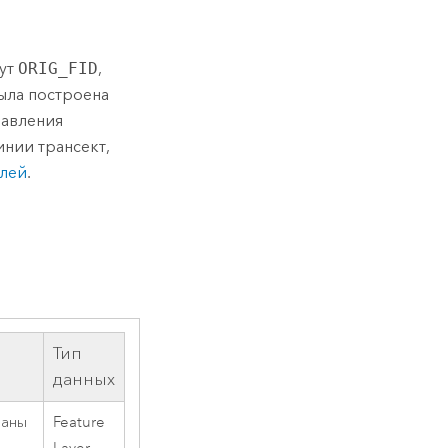
бут
ORIG_FID
,
ыла построена
бавления
нии трансект,
лей
.
Тип
данных
ваны
Feature