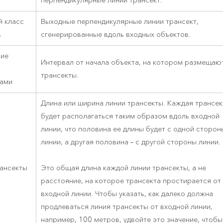
перпендикулярные линии трансект.
й класс
Выходные перпендикулярные линии трансект,
в
сгенерированные вдоль входных объектов.
ние
Интервал от начала объекта, на котором размещаю
трансекты.
тами
Длина или ширина линии трансекты. Каждая трансек
будет располагаться таким образом вдоль входной
линии, что половина ее длины будет с одной сторон
линии, а другая половина – с другой стороны линии.
рансекты
Это общая длина каждой линии трансекты, а не
расстояние, на которое трансекта простирается от
входной линии. Чтобы указать, как далеко должна
продлеваться линия трансекты от входной линии,
например, 100 метров, удвойте это значение, чтобы