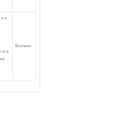
 и в
Boolean
ся в
ние