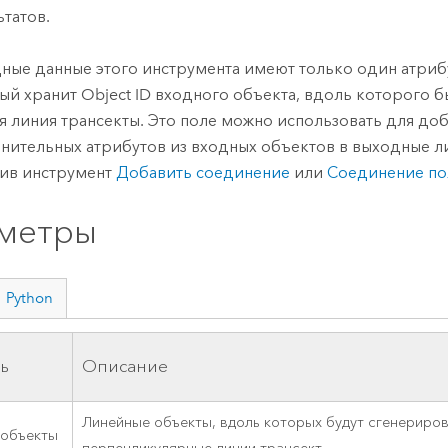
ьтатов.
ные данные этого инструмента имеют только один атри
ый хранит Object ID входного объекта, вдоль которого б
я линия трансекты. Это поле можно использовать для до
нительных атрибутов из входных объектов в выходные ли
тив инструмент
Добавить соединение
или
Соединение по
метры
Python
ь
Описание
Линейные объекты, вдоль которых будут сгенериро
 объекты