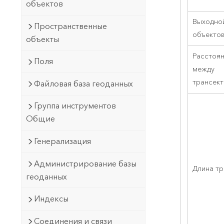
объектов
Выходно
Пространственные
объекто
объекты
Расстоя
Поля
между
трансек
Файловая база геоданных
Группа инструментов
Общие
Генерализация
Администрирование базы
Длина т
геоданных
Индексы
Соединения и связи