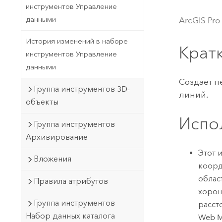
Государственное управ
инструментов Управление
Фундаментальная система для
данными
ArcGIS Pro
ГИС и картографии
Природные ресурсы
История изменений в наборе
Технология Developer
Крат
инструментов Управление
Создание картографических
Все отрасли
данными
приложений и приложений
пространственного анализа
Создает п
Группа инструментов 3D-
линий.
объекты
Все продукты
Испо
Группа инструментов
Архивирование
Этот 
Вложения
коорд
облас
Правила атрибутов
хорош
Группа инструментов
расст
Набор данных каталога
Web M