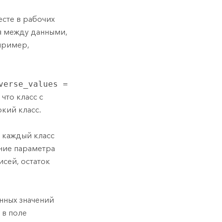
сте в рабочих
ся между данными,
апример,
verse_values =
что класс с
кий класс.
 каждый класс
ние параметра
исей, остаток
нных значений
 в поле