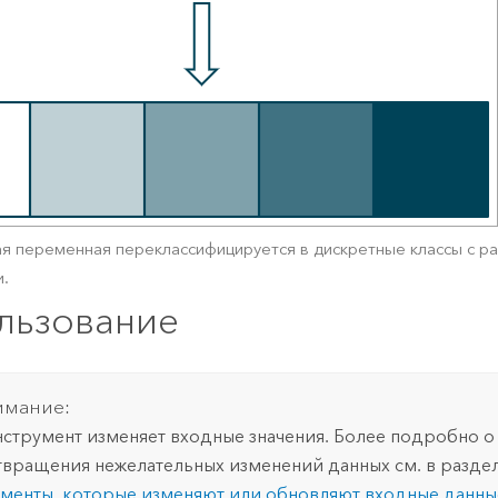
я переменная переклассифицируется в дискретные классы с р
и.
льзование
имание:
нструмент изменяет входные значения. Более подробно о 
вращения нежелательных изменений данных см. в разде
менты, которые изменяют или обновляют входные данны