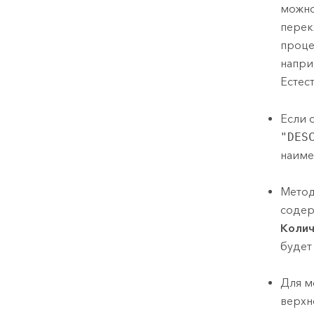
можно
перек
проце
напри
Естес
Если 
"DES
наиме
Метод
содер
Колич
будет
Для м
верхн