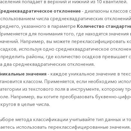
аселения попадает в верхний и нижний из 10 квантилей.
реднеквадратическое отклонение
- диапазоны классов 
спользованием числа среднеквадратических отклонений
реднего, указанного в параметре
Количество стандартн
рименяется для понимания того, где находятся значения
начений. Например, вы можете переклассифицировать к
садков, используя одно среднеквадратическое отклонен
пределить районы, где количество осадков превышает 
а два среднеквадратических отклонения.
никальные значения
- каждое уникальное значение в тек
тановится классом. Применяется, если необходимо испо
атегории из текстового поля в инструменте, которому т
оле. Например, вы хотите преобразовать буквенно-циф
кругов в целые числа.
ыборе метода классификации учитывайте тип данных и то
аетесь использовать переклассифицированные значения.