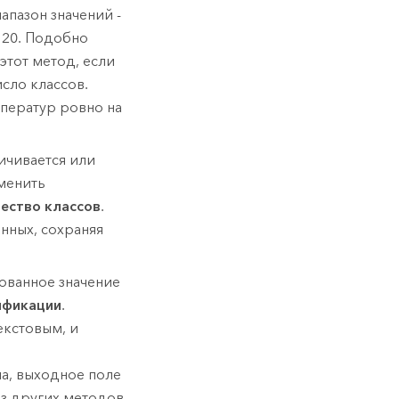
апазон значений -
о 20. Подобно
этот метод, если
сло классов.
ператур ровно на
ичивается или
менить
ество классов
.
нных, сохраняя
ованное значение
ификации
.
екстовым, и
ла, выходное поле
из других методов