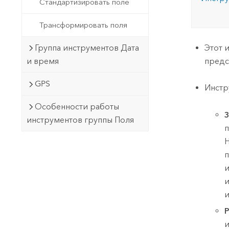
Стандартизировать поле
Трансформировать поля
Группа инструментов Дата
Этот 
и время
предс
GPS
Инстр
Особенности работы
З
инструментов группы Поля
Н
п
и
и
и
Р
и