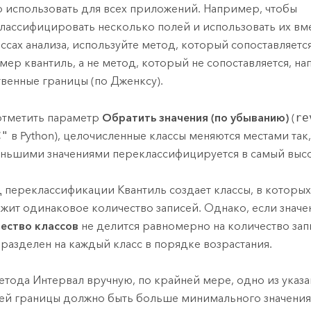
 использовать для всех приложений. Например, чтобы
лассифицировать несколько полей и использовать их вме
ссах анализа, используйте метод, который сопоставляет
мер квантиль, а не метод, который не сопоставляется, н
твенные границы (по Дженксу).
отметить параметр
Обратить значения (по убыванию)
(
re
C"
в Python), целочисленные классы меняются местами так, 
ньшими значениями переклассифицируется в самый высо
 переклассификации Квантиль создает классы, в которых
жит одинаковое количество записей. Однако, если значе
ество классов
не делится равномерно на количество зап
 разделен на каждый класс в порядке возрастания.
етода Интервал вручную, по крайней мере, одно из указа
ей границы должно быть больше минимального значения