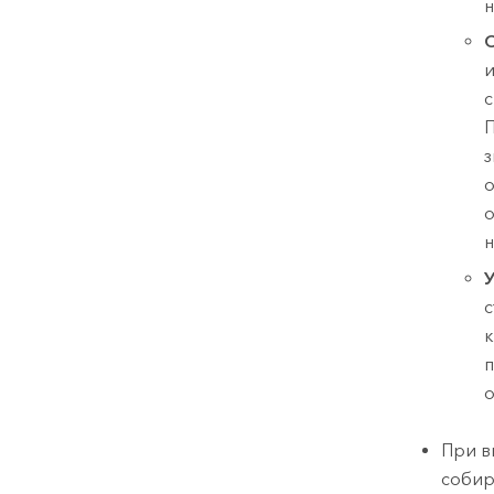
н
С
и
с
П
з
о
о
н
У
с
к
п
о
При в
собир