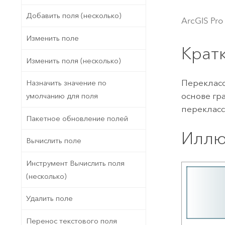
Государственное управ
Фундаментальная система для
Добавить поля (несколько)
ArcGIS Pro
ГИС и картографии
Природные ресурсы
Изменить поле
Технология Developer
Крат
Создание картографических
Все отрасли
Изменить поля (несколько)
приложений и приложений
пространственного анализа
Перекласс
Назначить значение по
основе гр
умолчанию для поля
переклас
Все продукты
Пакетное обновление полей
Иллю
Вычислить поле
Инструмент Вычислить поля
(несколько)
Удалить поле
Перенос текстового поля