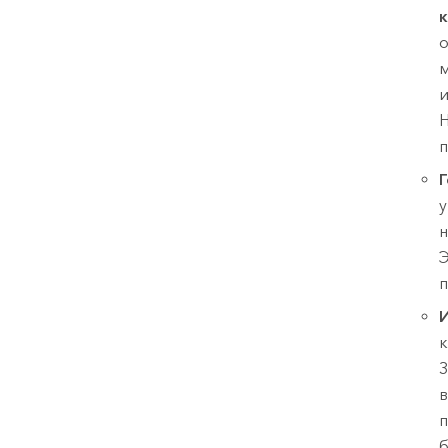
к
о
и
Н
п
Г
у
н
Э
п
И
к
З
в
п
б