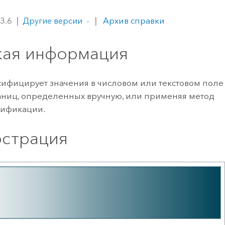
ление
Вода
технологий
 3.6
|
|
Архив справки
Другие версии
кая информация
Все истории
ифицирует значения в числовом или текстовом поле 
аниц, определенных вручную, или применяя метод
сификации.
страция