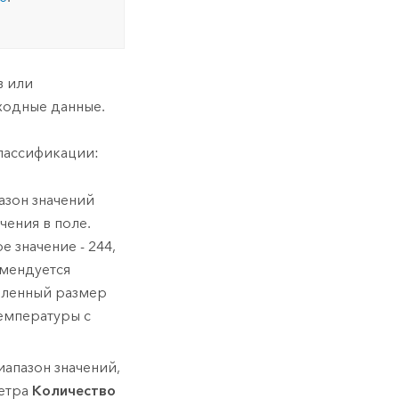
в или
входные данные.
лассификации:
азон значений
чения в поле.
 значение - 244,
омендуется
еленный размер
емпературы с
иапазон значений,
метра
Количество