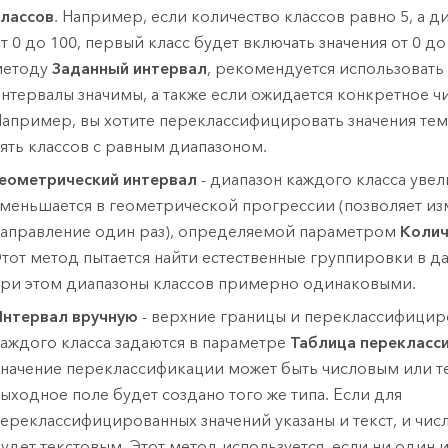
лассов
. Например, если количество классов равно 5, а ди
т 0 до 100, первый класс будет включать значения от 0 д
методу
Заданный интервал
, рекомендуется использовать 
нтервалы значимы, а также если ожидается конкретное чи
апример, вы хотите переклассифицировать значения тем
ять классов с равным диапазоном.
еометрический интервал
- диапазон каждого класса увел
меньшается в геометрической прогрессии (позволяет из
аправление один раз), определяемой параметром
Колич
тот метод пытается найти естественные группировки в да
ри этом диапазоны классов примерно одинаковыми.
нтервал вручную
- верхние границы и переклассифицир
аждого класса задаются в параметре
Таблица перекласс
начение переклассификации может быть числовым или т
ыходное поле будет создано того же типа. Если для
ереклассифицированных значений указаны и текст, и чис
удет текстовым. Этот метод используется, если ни один 