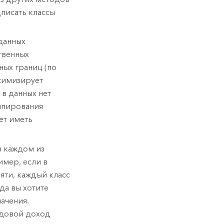
дписать классы
аданных
ственных
ных границ (по
ксимизирует
 в данных нет
уппирования
ет иметь
в каждом из
имер, если в
яти, каждый класс
да вы хотите
ачения.
одовой доход