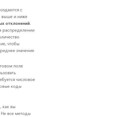
создаются с
 выше и ниже
ых отклонений
.
 в распределении
оличество
ие, чтобы
среднее значение
стовом поле
льзовать
ребуется числовое
ровые коды
, как вы
 Не все методы