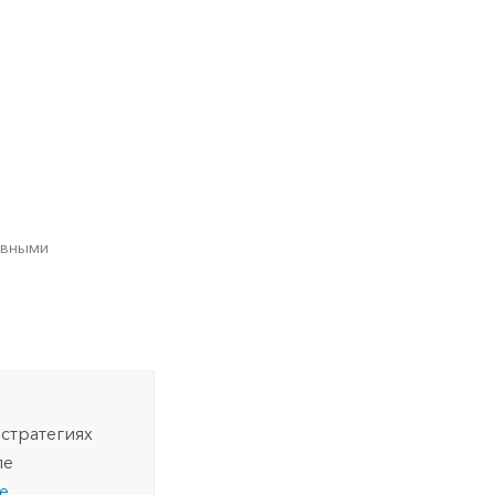
авными
стратегиях
ле
е
.