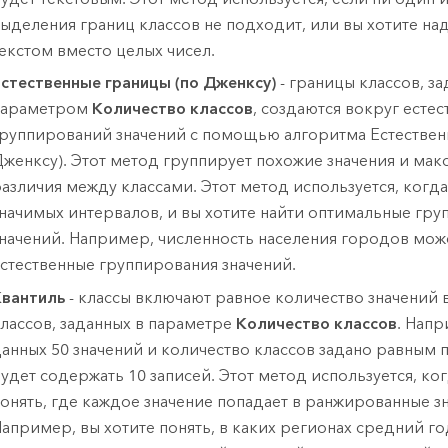
ыделения границ классов не подходит, или вы хотите на
екстом вместо целых чисел.
стественные границы (по Дженксу)
- границы классов, з
параметром
Количество классов
, создаются вокруг есте
руппирований значений с помощью алгоритма Естествен
женксу). Этот метод группирует похожие значения и ма
азличия между классами. Этот метод используется, когда
начимых интервалов, и вы хотите найти оптимальные гр
начений. Например, численность населения городов мож
стественные группирования значений.
вантиль
- классы включают равное количество значений 
лассов, заданных в параметре
Количество классов
. Напр
анных 50 значений и количество классов задано равным п
удет содержать 10 записей. Этот метод используется, ког
онять, где каждое значение попадает в ранжированные зн
апример, вы хотите понять, в каких регионах средний г