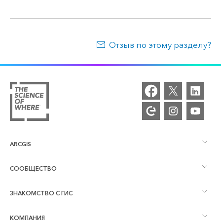
Отзыв по этому разделу?
ARCGIS
СООБЩЕСТВО
Обзор ArcGIS
ЗНАКОМСТВО С ГИС
Сообщества и форумы
Картография
КОМПАНИЯ
Что такое ГИС?