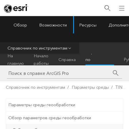
Обзор
Возможности
Ресурсы
Дополнит
ArcGIS Pro
Menu
Справочник по инструментам
Справочник
На
Начало
Справка
по
Py
главную
работы
инструментам
Справочник по инструментам
Параметры среды
TIN
Параметры среды геообработки
Обзор параметров среды геообработки