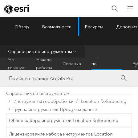
Обзор
Возможности
Ресурсы
Дополнит
ArcGIS Pro
Menu
Справочник по инструментам
Справочник
На
Начало
Справка
по
Py
главную
работы
инструментам
Справочник по инструментам
Инструменты геообработки
Location Referencing
Группа инструментов Продукты данных
Обзор набора инструментов Location Referencing
Лицензирование набора инструментов Location