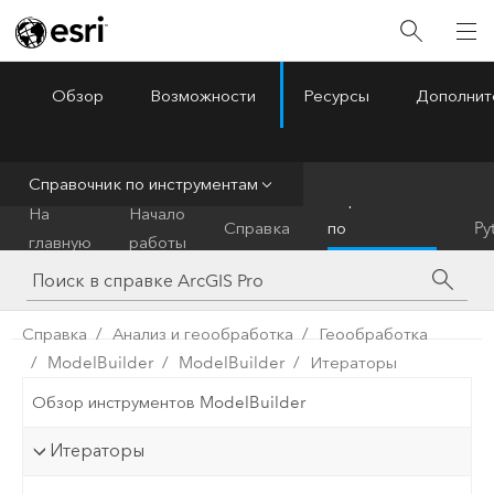
Обзор
Возможности
Ресурсы
Дополнит
ArcGIS Pro
Menu
Справочник по инструментам
Справочник
На
Начало
Справка
по
Py
главную
работы
инструментам
Справка
Анализ и геообработка
Геообработка
ModelBuilder
ModelBuilder
Итераторы
Обзор инструментов ModelBuilder
Итераторы