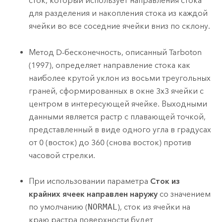
сток, который использует направления стока
для разделения и накопления стока из каждой
ячейки во все соседние ячейки вниз по склону.
Метод D-бесконечность, описанный Tarboton
(1997), определяет направление стока как
наиболее крутой уклон из восьми треугольных
граней, сформированных в окне 3x3 ячейки с
центром в интересующей ячейке. Выходными
данными является растр с плавающей точкой,
представленный в виде одного угла в градусах
от 0 (восток) до 360 (снова восток) против
часовой стрелки.
При использовании параметра
Сток из
крайних ячеек направлен наружу
со значением
по умолчанию (
NORMAL
), сток из ячейки на
краю растра поверхности будет