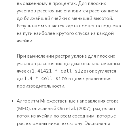
выраженному в процентах. Для плоских
участков расстояние становится расстоянием
до ближайшей ячейки с меньшей высотой.
Результатом является карта процента подъема
на пути наиболее крутого спуска из каждой
ячейки.
При вычислении растра уклона для плоских
участков расстояние до диагонально смежных
ячеек (
1.41421 * cell size
) округляется
до
1.4 * cell size
в целях увеличения
производительности.
Алгоритм Множественные направления стока
(MFD), описанный Qin et al. (2007), разделяет
поток из ячейки по всем соседним, которые
расположены ниже по склону. Экспонента