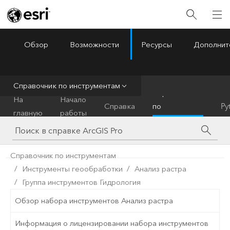
Обзор
Возможности
Ресурсы
Дополнит
ArcGIS Pro
Menu
Справочник по инструментам
Справочник
На
Начало
Справка
по
Py
главную
работы
инструментам
Справочник по инструментам
Инструменты геообработки
Анализ растра
Группа инструментов Гидрология
Обзор набора инструментов Анализ растра
Информация о лицензировании набора инструментов