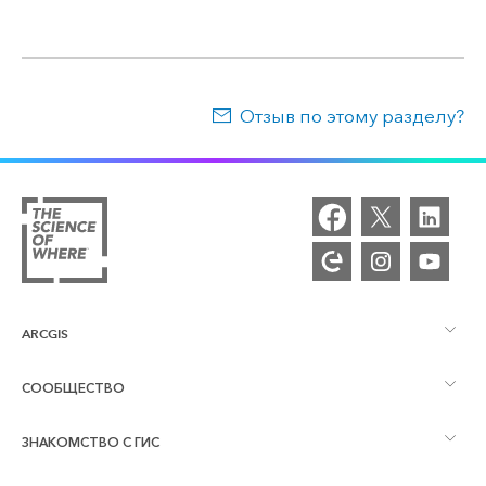
Отзыв по этому разделу?
ARCGIS
СООБЩЕСТВО
Обзор ArcGIS
ЗНАКОМСТВО С ГИС
Сообщества и форумы
Картография