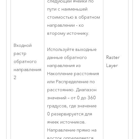
следующей ячейки по
пути с наименьшей
стоимостью в обратном
направлении - ко
второму источнику.
Входной
Используйте выходные
растр
Raster
данные обратного
обратного
Layer
направления из
направления
Накопление расстояния
2
или
Распределение по
расстоянию.
Диапазон
значений – от 0 до 360
градусов, где значение
0 резервируется для
ячеек источников.
Направление прямо на
восток определяется,