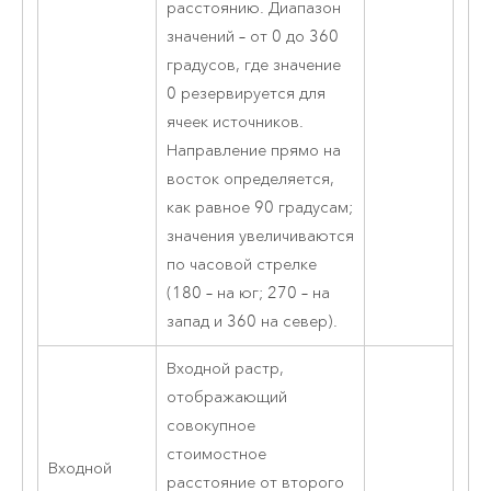
расстоянию.
Диапазон
значений – от 0 до 360
градусов, где значение
0 резервируется для
ячеек источников.
Направление прямо на
восток определяется,
как равное 90 градусам;
значения увеличиваются
по часовой стрелке
(180 – на юг; 270 – на
запад и 360 на север).
Входной растр,
отображающий
совокупное
стоимостное
Входной
расстояние от второго