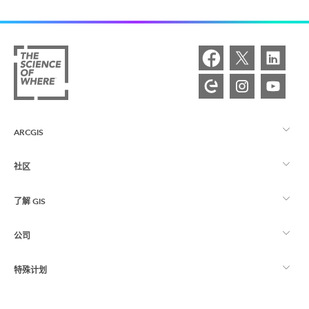
ARCGIS
社区
ArcGIS 概览
了解 GIS
Esri 社区
制图
公司
什么是 GIS？
ArcGIS 博客
ArcGIS Pro
特殊计划
关于 Esri
位置智能
行业博客
ArcGIS Enterprise
ArcGIS for Personal Use