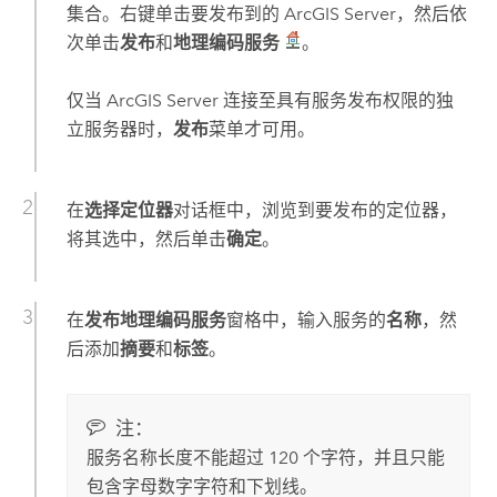
集合。右键单击要发布到的
ArcGIS Server
，然后依
次单击
发布
和
地理编码服务
。
仅当
ArcGIS Server
连接至具有服务发布权限的独
立服务器时，
发布
菜单才可用。
在
选择定位器
对话框中，浏览到要发布的定位器，
将其选中，然后单击
确定
。
在
发布地理编码服务
窗格中，输入服务的
名称
，然
后添加
摘要
和
标签
。
注：
服务名称长度不能超过 120 个字符，并且只能
包含字母数字字符和下划线。