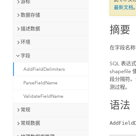
游标
自然资源
最新文档
所有产品
数据存储
摘要
所有行业
描述数据
环境
在字段名称
字段
SQL 表
AddFieldDelimiters
shapef
段分隔符。
ParseFieldName
测过程。
ValidateFieldName
语法
常规
AddField
常规数据