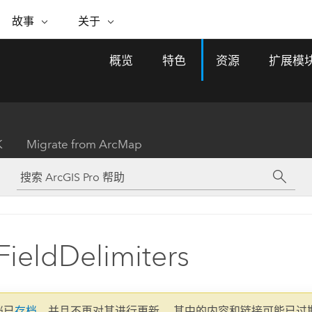
专题倡议
故事
关于
ESRI 故事
关于 ESRI
自助服务
购买 ARCGIS
联系我们
关于 GIS
概览
特色
资源
扩展模
WhereNext Magazine
关于 Esri
地理空间卓越之旅
ArcUser
用户类型
联系支持部门
什么是 GIS？
间上查看和了解数据
高管级新闻和见解
面向 ArcGIS 用户的实用技术
基于角色的 ArcGIS 访问权限
Esri 计划和倡议
Esri 社区
地理方法
资源
Esri 博客
Esri Store
活动
ArcGIS 博客
置引入分析
现实世界的全球 GIS 创新
ArcNews
Esri 的 ArcGIS 产品
K
Migrate from ArcMap
行业新闻和 ArcGIS 更新
合作伙伴
文档
管理
Esri 和 The Science of Where 播
如何购买
、编辑和共享空间数据
客
ArcWatch
Esri 产品、合作伙伴产品和开发
招贤纳士
My Esri
基础设施管理
商业和技术领导者之声
地理空间新闻、观点和趋势
人员订阅
使用 GIS 创建现代化、有弹性且可持续发展
媒体与分析师关系
的未来。 规划和运营的地理方法有助于领导
有功能
者了解基础设施工程与周围环境的关系。
ieldDelimiters
所有故事
探索基础设施管理
联系我们
文档已
存档
，并且不再对其进行更新。 其中的内容和链接可能已过