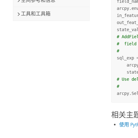
空间参考和信息
field_na
arcpy.en
工具和工具箱
in_featu
out_feat
state_va
# AddFie
#  field
#
sql_exp 
    arcp
# Use de
#
arcpy.Se
相关主
使用 Py