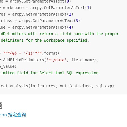
me = arcpy.GetParameterAsText(
0
)

v.workspace = arcpy.GetParameterAsText(
1
)

res = arcpy.GetParameterAsText(
2
)

_class = arcpy.GetParameterAsText(
3
)

lue = arcpy.GetParameterAsText(
4
ldDelimiters will return a field name with the proper
 delimiters for the workspace specified.
= 
"""{0} = '{1}'"""
.format(

y.AddFieldDelimiters(
'c:/data'
, field_name),

limited field for Select tool SQL expression
lect_analysis(in_features, out_feat_class, sql_exp)
题
thon 指定查询