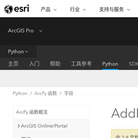
产品
行业
支持与服务
ARCGIS
行业
支持与服务
功能
ArcGIS Pro
Menu
ArcGIS 概览
建筑、工程和建
专业服务
非营利机构
制图
Esri 企业级地理空间平台
造
从空
技术支持
公共安全
Python
ArcGIS Online
商业
分析
培训
自然科学
完整的 SaaS 制图平台
将位
主页
入门
帮助
工具参考
Python
SD
保护
州和地方政府
ArcGIS Pro
数据
教育
世界领先的 GIS 软件
集成
可持续发展
能源公用事业
Python
ArcPy 函数
字段
ArcGIS Enterprise
电信
用于 GIS 和制图的基础系统
所
设施点管理
AddF
交通运输
ArcPy 函数概览
开发者技术
卫生与公共服务
水
构建制图和空间分析应用程序
ArcGIS Online/Portal
国家政府
此 2.8 