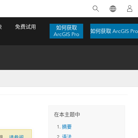
精选产品
专题培训
精选故事
推荐书籍
致力于创新
块
免费试用
如何获取
如何获取 ArcGIS Pro
人工智能
ArcGIS Pro
位置智能
数字化转换
数字孪生体
了解 ArcGIS Pro
空间数据科学：提升分析能力
当地图成为关键时刻的救命稻草
位置的力量
ArcGIS Pro 是 Esri 出品的全球领先的 GIS 桌
在这门导师授课式课程中，我们将探索如何
在巴西 2024 年遭遇历史性大洪水期间，专门
作者：Jack Dangermond
面应用程序，适用于制图、分析和数据管
运用空间统计技术来发现数据中的规律与关
从事 GIS 技术的 Codex 公司在 30 天内打造
这本书带领读者踏上一
理。 了解这项技术的实际效果，亲身体验交
联，并产出能解决复杂问题的深刻见解。
了 17 个应急洪水应用程序，为关键的救援行
旅程，深入探索现代地
互式地图，探索产品功能，或者直接开始免
动提供了有力支持。
在本主题中
探索课程
其应对全球重大挑战的
费试用。
阅读故事
摘要
转至书籍详情
探索 ArcGIS Pro
语法
期。
请参阅