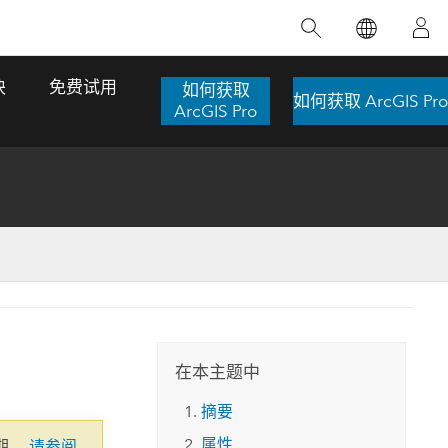
精选产品
专题培训
精选故事
推荐书籍
致力于创新
块
免费试用
如何获取
如何获取 ArcGIS Pro
人工智能
ArcGIS Pro
位置智能
数字化转换
数字孪生体
了解 ArcGIS Pro
空间数据科学：提升分析能力
当地图成为关键时刻的救命稻草
位置的力量
ArcGIS Pro 是 Esri 出品的全球领先的 GIS 桌
在这门导师授课式课程中，我们将探索如何
在巴西 2024 年遭遇历史性大洪水期间，专门
作者：Jack Dangermond
面应用程序，适用于制图、分析和数据管
运用空间统计技术来发现数据中的规律与关
从事 GIS 技术的 Codex 公司在 30 天内打造
这本书带领读者踏上一
理。 了解这项技术的实际效果，亲身体验交
联，并产出能解决复杂问题的深刻见解。
了 17 个应急洪水应用程序，为关键的救援行
旅程，深入探索现代地
互式地图，探索产品功能，或者直接开始免
动提供了有力支持。
在本主题中
探索课程
其应对全球重大挑战的
费试用。
阅读故事
摘要
转至书籍详情
探索 ArcGIS Pro
属性
期。
请参阅