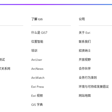
了解 GIS
公司
什么是 GIS？
关于 Esri
位置智能
联系我们
培训
招贤纳士
测试
ArcUser
开放视野
专家关系网
ArcNews
合作伙伴
ArcWatch
业务行为准则
Esri Press
环境与可持续发展倡议
Esri 视频
网站地图
GIS 字典