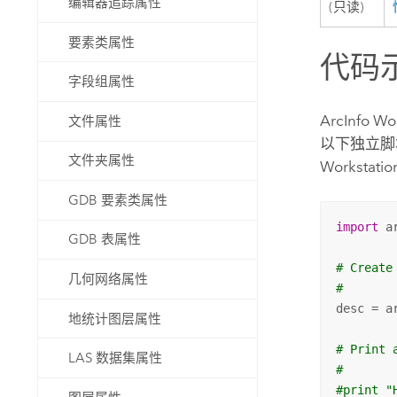
编辑器追踪属性
(只读)
要素类属性
代码
字段组属性
ArcInfo Wo
文件属性
以下独立
文件夹属性
Workstatio
GDB 要素类属性
import
 ar
GDB 表属性
# Create
几何网络属性
#
desc = a
地统计图层属性
# Print 
LAS 数据集属性
#
#print "