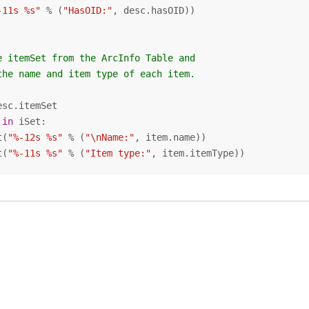
-11s %s"
 % (
"HasOID:"
, desc.hasOID))

e itemSet from the ArcInfo Table and
the name and item type of each item.
 
in
 iSet:

t(
"%-12s %s"
 % (
"\nName:"
, item.name))

t(
"%-11s %s"
 % (
"Item type:"
, item.itemType))