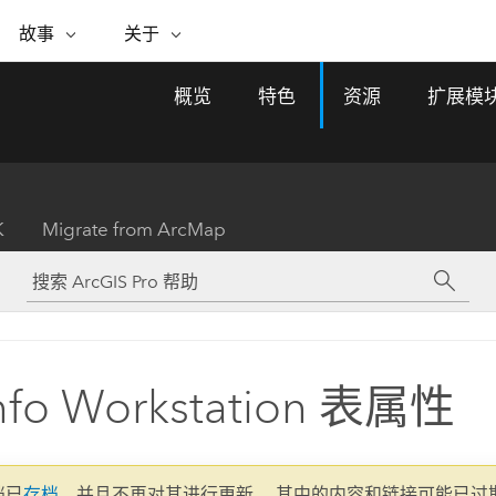
专题倡议
故事
关于
ESRI 故事
关于 ESRI
自助服务
购买 ARCGIS
联系我们
关于 GIS
概览
特色
资源
扩展模
WhereNext Magazine
关于 Esri
地理空间卓越之旅
ArcUser
用户类型
联系支持部门
什么是 GIS？
间上查看和了解数据
高管级新闻和见解
面向 ArcGIS 用户的实用技术
基于角色的 ArcGIS 访问权限
Esri 计划和倡议
Esri 社区
地理方法
资源
Esri 博客
Esri Store
活动
ArcGIS 博客
置引入分析
现实世界的全球 GIS 创新
ArcNews
Esri 的 ArcGIS 产品
K
Migrate from ArcMap
行业新闻和 ArcGIS 更新
合作伙伴
文档
管理
Esri 和 The Science of Where 播
如何购买
、编辑和共享空间数据
客
ArcWatch
Esri 产品、合作伙伴产品和开发
招贤纳士
My Esri
基础设施管理
商业和技术领导者之声
地理空间新闻、观点和趋势
人员订阅
使用 GIS 创建现代化、有弹性且可持续发展
媒体与分析师关系
的未来。 规划和运营的地理方法有助于领导
有功能
者了解基础设施工程与周围环境的关系。
nfo Workstation 表属性
所有故事
探索基础设施管理
联系我们
文档已
存档
，并且不再对其进行更新。 其中的内容和链接可能已过