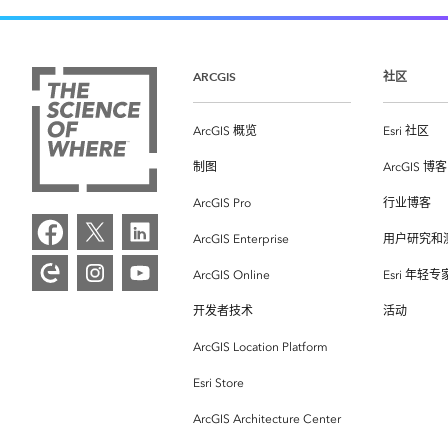
ARCGIS
社区
ArcGIS 概览
Esri 社区
制图
ArcGIS 博客
ArcGIS Pro
行业博客
ArcGIS Enterprise
用户研究和
ArcGIS Online
Esri 年轻
开发者技术
活动
ArcGIS Location Platform
Esri Store
ArcGIS Architecture Center