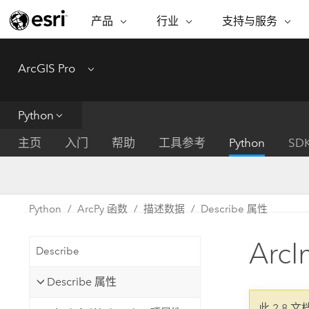
产品
行业
支持与服务
ARCGIS
行业
支持与服务
功能
ArcGIS Pro
Menu
ArcGIS 概览
建筑、工程和建
专业服务
非营利机构
制图
Esri 企业级地理空间平台
造
从空
技术支持
公共安全
Python
ArcGIS Online
商业
分析
培训
自然科学
完整的 SaaS 制图平台
将位
主页
入门
帮助
工具参考
Python
SD
保护
州和地方政府
ArcGIS Pro
数据
教育
世界领先的 GIS 软件
集成
可持续发展
能源公用事业
Python
ArcPy 函数
描述数据
Describe 属性
ArcGIS Enterprise
电信
用于 GIS 和制图的基础系统
所
设施点管理
ArcI
交通运输
Describe
开发者技术
卫生与公共服务
水
构建制图和空间分析应用程序
Describe 属性
国家政府
此 2.8 