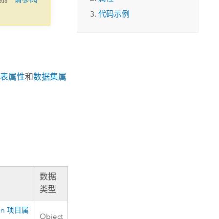
代码示例
持
表属性
和
数据集属
数据
类型
on
项目属
Object