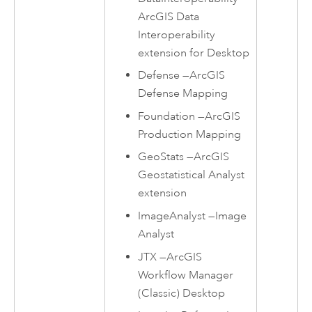
ArcGIS Data
Interoperability
extension for Desktop
Defense
—
ArcGIS
Defense Mapping
Foundation
—
ArcGIS
Production Mapping
GeoStats
—
ArcGIS
Geostatistical Analyst
extension
ImageAnalyst
—
Image
Analyst
JTX
—
ArcGIS
Workflow Manager
(Classic) Desktop