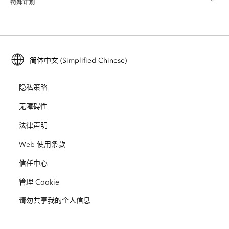
特殊计划
关于 Esri
位置智能
行业博客
ArcGIS Enterprise
ArcGIS for Personal Use
联系我们
培训
用户研究和测试
ArcGIS Online
ArcGIS for Student Use
简体中文 (Simplified Chinese)
招贤纳士
ArcUser
Esri 年轻专家关系网
开发者技术
保护
隐私策略
开放视野
ArcNews
活动
ArcGIS Location Platform
无障碍性
灾难响应
合作伙伴
ArcWatch
法律声明
Esri Store
教育
Web 使用条款
业务行为准则
Esri Press
ArcGIS Architecture Center
信任中心
非营利机构
环境与可持续发展倡议
Esri 视频
管理 Cookie
请勿共享我的个人信息
种族平等
网站地图
GIS 字典