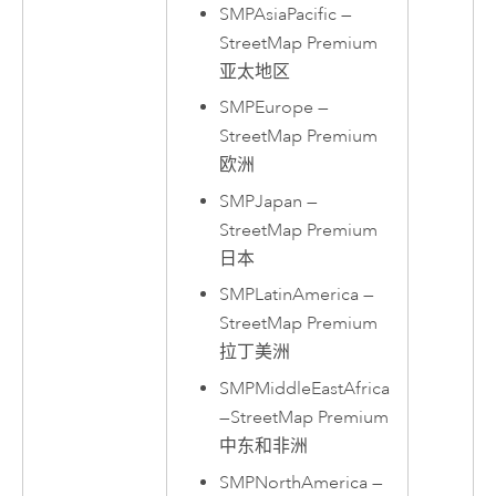
SMPAsiaPacific
—
StreetMap Premium
亚太地区
SMPEurope
—
StreetMap Premium
欧洲
SMPJapan
—
StreetMap Premium
日本
SMPLatinAmerica
—
StreetMap Premium
拉丁美洲
SMPMiddleEastAfrica
—
StreetMap Premium
中东和非洲
SMPNorthAmerica
—