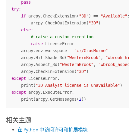
pass
try
:

if
 arcpy.CheckExtension(
"3D"
) == 
"Available"
:

        arcpy.CheckOutExtension(
"3D"
)

else
:

# raise a custom exception
raise
 LicenseError

    arcpy.env.workspace = 
"c:/GrosMorne"
    arcpy.HillShade_3d(
"WesternBrook"
, 
"wbrook_hill
    arcpy.Aspect_3d(
"WesternBrook"
, 
"wbrook_aspect"
    arcpy.CheckInExtension(
"3D"
except
 LicenseError:

    print(
"3D Analyst license is unavailable"
except
 arcpy.ExecuteError:

    print(arcpy.GetMessages(
2
))
相关主题
在 Python 中访问许可和扩展模块