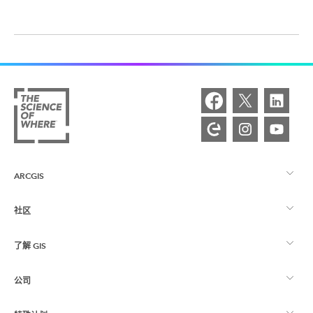
ARCGIS
社区
ArcGIS 概览
了解 GIS
Esri 社区
制图
公司
什么是 GIS？
ArcGIS 博客
ArcGIS Pro