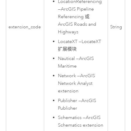
LocationReferencing
—
ArcGIS Pipeline
Referencing
或
ArcGIS Roads and
extension_code
String
Highways
LocateXT
—
LocateXT
扩展模块
Nautical
—
ArcGIS
Maritime
Network
—
ArcGIS
Network Analyst
extension
Publisher
—
ArcGIS
Publisher
Schematics
—
ArcGIS
Schematics extension