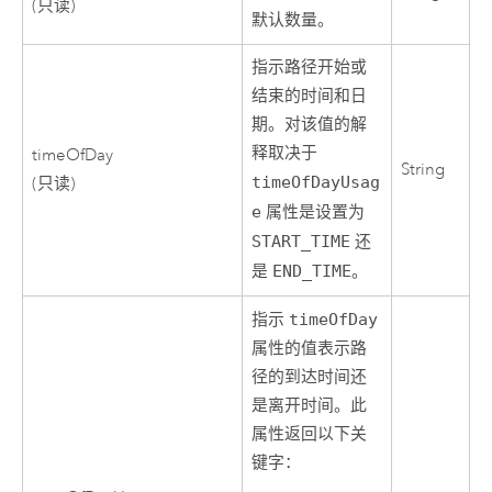
(只读)
默认数量。
指示路径开始或
结束的时间和日
期。对该值的解
释取决于
timeOfDay
String
timeOfDayUsag
(只读)
e
属性是设置为
START_TIME
还
是
END_TIME
。
指示
timeOfDay
属性的值表示路
径的到达时间还
是离开时间。此
属性返回以下关
键字：