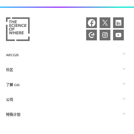
ARCGIS
社区
ArcGIS 概览
了解 GIS
Esri 社区
制图
公司
什么是 GIS？
ArcGIS 博客
ArcGIS Pro
特殊计划
关于 Esri
位置智能
行业博客
ArcGIS Enterprise
ArcGIS for Personal Use
联系我们