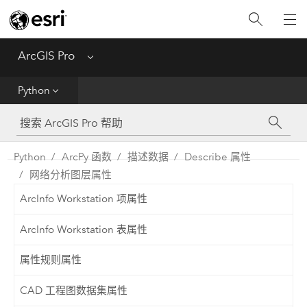
入门
ArcGIS Pro
Menu
帮助
Python
工具参考
Python
Python
ArcPy 函数
描述数据
Describe 属性
网络分析图层属性
SDK
ArcInfo Workstation 项属性
Migrate from ArcMap
ArcInfo Workstation 表属性
属性规则属性
CAD 工程图数据集属性