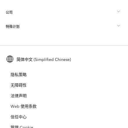
制图
公司
什么是 GIS？
ArcGIS 博客
ArcGIS Pro
特殊计划
关于 Esri
位置智能
行业博客
ArcGIS Enterprise
ArcGIS for Personal Use
联系我们
培训
用户研究和测试
ArcGIS Online
ArcGIS for Student Use
简体中文 (Simplified Chinese)
招贤纳士
ArcUser
Esri 年轻专家关系网
开发者技术
保护
隐私策略
开放视野
ArcNews
活动
ArcGIS Location Platform
无障碍性
灾难响应
合作伙伴
ArcWatch
法律声明
Esri Store
教育
Web 使用条款
业务行为准则
Esri Press
ArcGIS Architecture Center
信任中心
非营利机构
环境与可持续发展倡议
Esri 视频
管理 Cookie