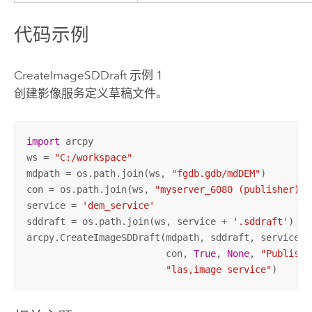
代码示例
CreateImageSDDraft 示例 1
创建影像服务定义草稿文件。
import
 arcpy

ws = 
"C:/workspace"
mdpath = os.path.join(ws, 
"fgdb.gdb/mdDEM"
)      

con = os.path.join(ws, 
"myserver_6080 (publisher).a
service = 
'dem_service'
sddraft = os.path.join(ws, service + 
'.sddraft'
)

arcpy.CreateImageSDDraft(mdpath, sddraft, service, 
                         con, 
True
, 
None
, 
"Publish 
"las,image service"
)