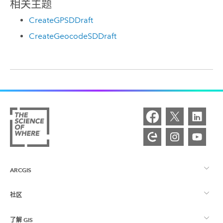
相关主题
CreateGPSDDraft
CreateGeocodeSDDraft
ARCGIS
社区
ArcGIS 概览
了解 GIS
Esri 社区