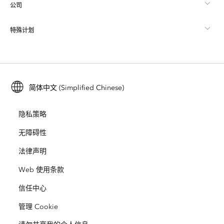
公司
什么是 GIS？
ArcGIS 博客
ArcGIS Pro
特殊计划
关于 Esri
位置智能
行业博客
ArcGIS Enterprise
ArcGIS for Personal Use
联系我们
培训
用户研究和测试
ArcGIS Online
ArcGIS for Student Use
简体中文 (Simplified Chinese)
招贤纳士
ArcUser
Esri 年轻专家关系网
开发者技术
保护
隐私策略
开放视野
ArcNews
活动
ArcGIS Location Platform
无障碍性
灾难响应
合作伙伴
ArcWatch
法律声明
Esri Store
教育
Web 使用条款
业务行为准则
Esri Press
ArcGIS Architecture Center
信任中心
非营利机构
环境与可持续发展倡议
Esri 视频
管理 Cookie