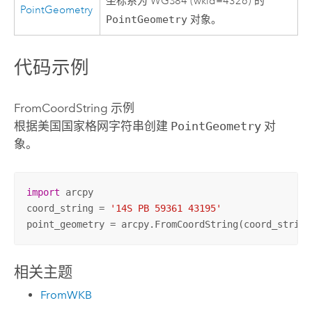
坐标系为 WGS84 (wkid=4326) 的
PointGeometry
PointGeometry
对象。
代码示例
FromCoordString 示例
根据美国国家格网字符串创建
PointGeometry
对
象。
import
 arcpy

coord_string = 
'14S PB 59361 43195'
point_geometry = arcpy.FromCoordString(coord_string
相关主题
FromWKB