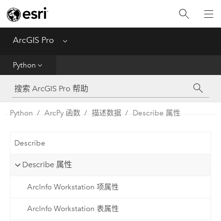
入门
ArcGIS Pro
Menu
帮助
Python
工具参考
Python
Python
ArcPy 函数
描述数据
Describe 属性
SDK
Describe
Migrate from ArcMap
Describe 属性
ArcInfo Workstation 项属性
ArcInfo Workstation 表属性