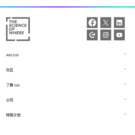
ARCGIS
社区
ArcGIS 概览
了解 GIS
Esri 社区
制图
公司
什么是 GIS？
ArcGIS 博客
ArcGIS Pro
特殊计划
关于 Esri
位置智能
行业博客
ArcGIS Enterprise
ArcGIS for Personal Use
联系我们