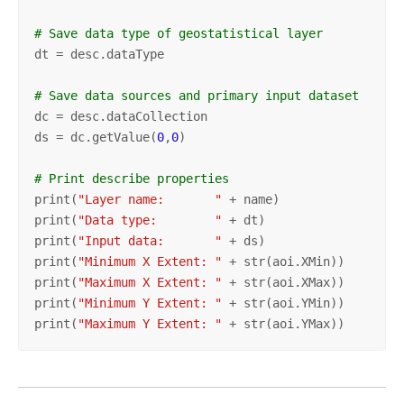
# Save data type of geostatistical layer
dt = desc.dataType

# Save data sources and primary input dataset
dc = desc.dataCollection

ds = dc.getValue(
0
,
0
)

# Print describe properties
print(
"Layer name:       "
 + name)

print(
"Data type:        "
 + dt)

print(
"Input data:       "
 + ds)

print(
"Minimum X Extent: "
 + str(aoi.XMin))

print(
"Maximum X Extent: "
 + str(aoi.XMax))

print(
"Minimum Y Extent: "
 + str(aoi.YMin))

print(
"Maximum Y Extent: "
 + str(aoi.YMax))