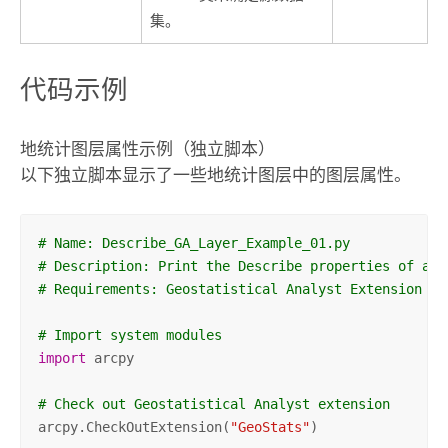
集。
代码示例
地统计图层属性示例（独立脚本）
以下独立脚本显示了一些地统计图层中的图层属性。
# Name: Describe_GA_Layer_Example_01.py
# Description: Print the Describe properties of a g
# Requirements: Geostatistical Analyst Extension
# Import system modules
import
 arcpy

# Check out Geostatistical Analyst extension
arcpy.CheckOutExtension(
"GeoStats"
)
