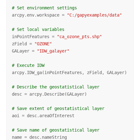
# Set environment settings
arcpy.env.workspace = 
"C:/gapyexamples/data"
# Set local variables
inPointFeatures = 
"ca_ozone_pts.shp"
zField = 
"OZONE"
GALayer = 
"IDW_galayer"
# Execute IDW
arcpy.IDW_ga(inPointFeatures, zField, GALayer)

# Describe the geostatistical layer
desc = arcpy.Describe(GALayer)

# Save extent of geostatistical layer
aoi = desc.areaOfInterest

# Save name of geostatistical layer
name = desc.nameString
