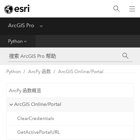
入门
ArcGIS Pro
Menu
帮助
Python
工具参考
Python
Python
ArcPy 函数
ArcGIS Online/Portal
SDK
ArcPy 函数概览
Migrate from ArcMap
ArcGIS Online/Portal
ClearCredentials
GetActivePortalURL