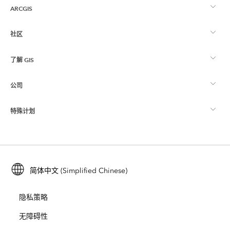
ARCGIS
社区
ArcGIS 概览
了解 GIS
Esri 社区
制图
公司
什么是 GIS？
ArcGIS 博客
ArcGIS Pro
特殊计划
关于 Esri
位置智能
行业博客
ArcGIS Enterprise
ArcGIS for Personal Use
联系我们
培训
用户研究和测试
ArcGIS Online
ArcGIS for Student Use
简体中文 (Simplified Chinese)
招贤纳士
ArcUser
Esri 年轻专家关系网
开发者技术
保护
隐私策略
开放视野
ArcNews
活动
ArcGIS Location Platform
无障碍性
灾难响应
合作伙伴