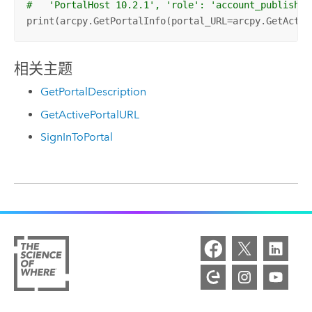
#   'PortalHost 10.2.1', 'role': 'account_publisher
print(arcpy.GetPortalInfo(portal_URL=arcpy.GetActiv
相关主题
GetPortalDescription
GetActivePortalURL
SignInToPortal