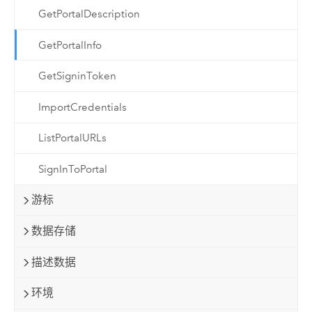
GetPortalDescription
GetPortalInfo
GetSigninToken
ImportCredentials
ListPortalURLs
SignInToPortal
游标
数据存储
描述数据
环境