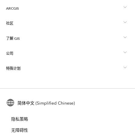
ARCGIS
社区
ArcGIS 概览
了解 GIS
Esri 社区
制图
公司
什么是 GIS？
ArcGIS 博客
ArcGIS Pro
特殊计划
关于 Esri
位置智能
行业博客
ArcGIS Enterprise
ArcGIS for Personal Use
联系我们
培训
用户研究和测试
ArcGIS Online
ArcGIS for Student Use
简体中文 (Simplified Chinese)
招贤纳士
ArcUser
Esri 年轻专家关系网
开发者技术
保护
隐私策略
开放视野
ArcNews
活动
ArcGIS Location Platform
无障碍性