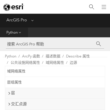
入门
ArcGIS Pro
Menu
帮助
Python
工具参考
Python
Python
ArcPy 函数
描述数据
Describe 属性
公共设施网络属性
域网络属性
边源
SDK
域网络属性
Migrate from ArcMap
层组属性
层
交汇点源