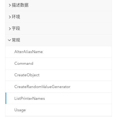
描述数据
环境
字段
常规
AlterAliasName
Command
CreateObject
CreateRandomValueGenerator
ListPrinterNames
Usage