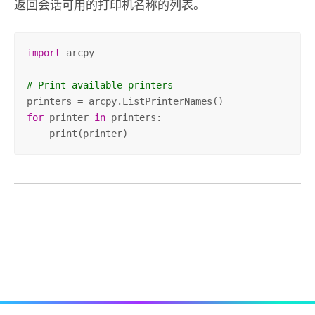
返回会话可用的打印机名称的列表。
import
 arcpy

# Print available printers
for
 printer 
in
 printers:

    print(printer)