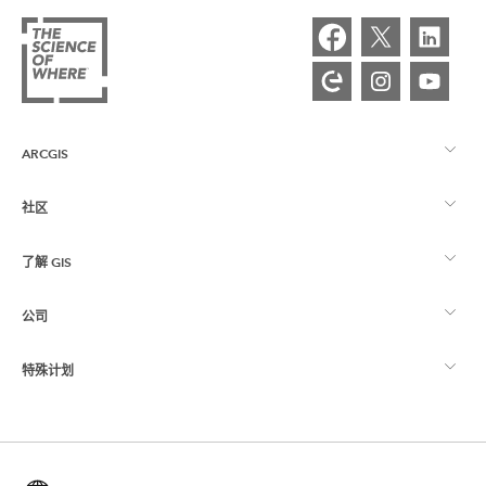
ARCGIS
社区
ArcGIS 概览
了解 GIS
Esri 社区
制图
公司
什么是 GIS？
ArcGIS 博客
ArcGIS Pro
特殊计划
关于 Esri
位置智能
行业博客
ArcGIS Enterprise
ArcGIS for Personal Use
联系我们
培训
用户研究和测试
ArcGIS Online