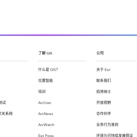
了解 GIS
公司
什么是 GIS？
关于 Esri
位置智能
联系我们
培训
招贤纳士
测试
ArcUser
开放视野
专家关系网
ArcNews
合作伙伴
ArcWatch
业务行为准则
Esri Press
环境与可持续发展倡议