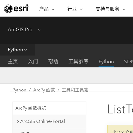
产品
行业
支持与服务
ARCGIS
行业
支持与服务
功能
ArcGIS Pro
Menu
ArcGIS 概览
建筑、工程和建
专业服务
非营利机构
制图
Esri 企业级地理空间平台
造
从空
技术支持
公共安全
Python
ArcGIS Online
商业
分析
培训
自然科学
完整的 SaaS 制图平台
将位
主页
入门
帮助
工具参考
Python
SD
保护
州和地方政府
ArcGIS Pro
数据
教育
世界领先的 GIS 软件
集成
可持续发展
能源公用事业
Python
ArcPy 函数
工具和工具箱
ArcGIS Enterprise
电信
用于 GIS 和制图的基础系统
所
设施点管理
List
交通运输
ArcPy 函数概览
开发者技术
卫生与公共服务
水
构建制图和空间分析应用程序
ArcGIS Online/Portal
国家政府
此 2.8 