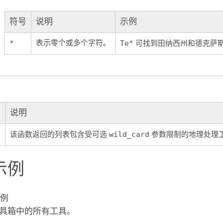
符号
说明
示例
表示零个或多个字符。
*
Te*
可找到田纳西州和德克萨
说明
该函数返回的列表包含受可选
wild_card
参数限制的地理处理
示例
示例
具箱中的所有工具。