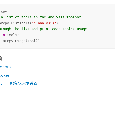
 a list of tools in the Analysis toolbox
arcpy.ListTools(
"*_analysis"
hrough the list and print each tool's usage.
 
in
 tools:

t(arcpy.Usage(tool))
题
ronous
boxes
具、工具箱及环境设置