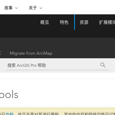
专题倡议
故事
关于
ESRI 故事
关于 ESRI
自助服务
购买 ARCGIS
联系我们
关于 GIS
概览
特色
资源
扩展模
WhereNext Magazine
关于 Esri
地理空间卓越之旅
ArcUser
用户类型
联系支持部门
什么是 GIS？
间上查看和了解数据
高管级新闻和见解
面向 ArcGIS 用户的实用技术
基于角色的 ArcGIS 访问权限
Esri 计划和倡议
Esri 社区
地理方法
资源
Esri 博客
Esri Store
活动
ArcGIS 博客
置引入分析
现实世界的全球 GIS 创新
ArcNews
Esri 的 ArcGIS 产品
K
Migrate from ArcMap
行业新闻和 ArcGIS 更新
合作伙伴
文档
管理
Esri 和 The Science of Where 播
如何购买
、编辑和共享空间数据
客
ArcWatch
Esri 产品、合作伙伴产品和开发
招贤纳士
My Esri
基础设施管理
商业和技术领导者之声
地理空间新闻、观点和趋势
人员订阅
使用 GIS 创建现代化、有弹性且可持续发展
媒体与分析师关系
的未来。 规划和运营的地理方法有助于领导
有功能
者了解基础设施工程与周围环境的关系。
Tools
所有故事
探索基础设施管理
联系我们
文档已
存档
，并且不再对其进行更新。 其中的内容和链接可能已过