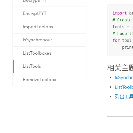
DecryptPYT
EncryptPYT
import
# Create
ImportToolbox
tools = 
# Loop t
IsSynchronous
for
 tool
    prin
ListToolboxes
相关主
ListTools
IsSynch
RemoveToolbox
ListTool
列出工