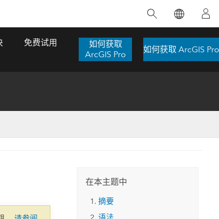
精选产品
专题培训
精选故事
推荐书籍
致力于创新
块
免费试用
如何获取
如何获取 ArcGIS Pro
人工智能
ArcGIS Pro
位置智能
数字化转换
数字孪生体
了解 ArcGIS Pro
空间数据科学：提升分析能力
当地图成为关键时刻的救命稻草
位置的力量
ArcGIS Pro 是 Esri 出品的全球领先的 GIS 桌
在这门导师授课式课程中，我们将探索如何
在巴西 2024 年遭遇历史性大洪水期间，专门
作者：Jack Dangermond
面应用程序，适用于制图、分析和数据管
运用空间统计技术来发现数据中的规律与关
从事 GIS 技术的 Codex 公司在 30 天内打造
这本书带领读者踏上一
理。 了解这项技术的实际效果，亲身体验交
联，并产出能解决复杂问题的深刻见解。
了 17 个应急洪水应用程序，为关键的救援行
旅程，深入探索现代地
互式地图，探索产品功能，或者直接开始免
动提供了有力支持。
在本主题中
探索课程
其应对全球重大挑战的
费试用。
阅读故事
摘要
转至书籍详情
探索 ArcGIS Pro
语法
期。
请参阅