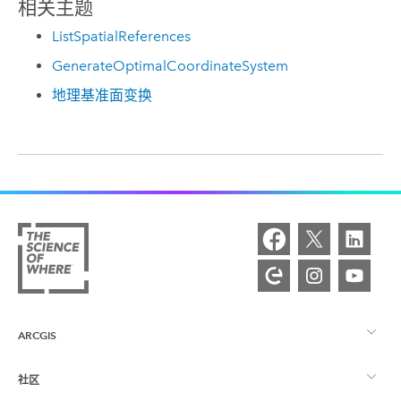
相关主题
ListSpatialReferences
GenerateOptimalCoordinateSystem
地理基准面变换
ARCGIS
社区
ArcGIS 概览