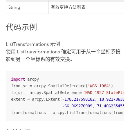
String
有效变换方法列表。
代码示例
ListTransformations 示例
使用 ListTransformations 确定可用于从一个坐标系投
影到另一个坐标系的有效变换。
import
 arcpy

from_sr = arcpy.SpatialReference(
'WGS 1984'
)

to_sr = arcpy.SpatialReference(
'NAD 1927 StatePlane
extent = arcpy.Extent(-
178.217598182
, 
18.9217863640
                      -
66.969270909
, 
71.40623545500
transformations = arcpy.ListTransformations(from_sr