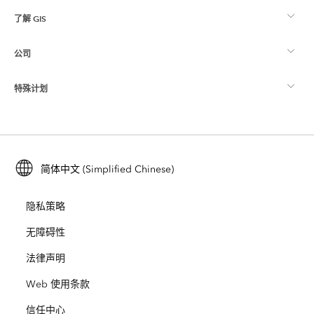
了解 GIS
Esri 社区
制图
公司
什么是 GIS？
ArcGIS 博客
ArcGIS Pro
特殊计划
关于 Esri
位置智能
行业博客
ArcGIS Enterprise
ArcGIS for Personal Use
联系我们
培训
用户研究和测试
ArcGIS Online
ArcGIS for Student Use
简体中文 (Simplified Chinese)
招贤纳士
ArcUser
Esri 年轻专家关系网
开发者技术
保护
隐私策略
开放视野
ArcNews
活动
ArcGIS Location Platform
无障碍性
灾难响应
合作伙伴
ArcWatch
法律声明
Esri Store
教育
Web 使用条款
业务行为准则
Esri Press
ArcGIS Architecture Center
信任中心