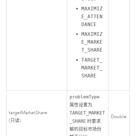
MAXIMIZ
E_ATTEN
DANCE
MAXIMIZ
E_MARKE
T_SHARE
TARGET_
MARKET_
SHARE
problemType
属性设置为
targetMarketShare
TARGET_MARKET
Double
(只读)
_SHARE
时要求
解的目标市场份