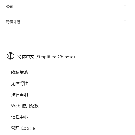
公司
什么是 GIS？
ArcGIS 博客
ArcGIS Pro
特殊计划
关于 Esri
位置智能
行业博客
ArcGIS Enterprise
ArcGIS for Personal Use
联系我们
培训
用户研究和测试
ArcGIS Online
ArcGIS for Student Use
简体中文 (Simplified Chinese)
招贤纳士
ArcUser
Esri 年轻专家关系网
开发者技术
保护
隐私策略
开放视野
ArcNews
活动
ArcGIS Location Platform
无障碍性
灾难响应
合作伙伴
ArcWatch
法律声明
Esri Store
教育
Web 使用条款
业务行为准则
Esri Press
ArcGIS Architecture Center
信任中心
非营利机构
环境与可持续发展倡议
Esri 视频
管理 Cookie