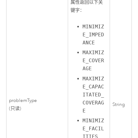
属性返回以下关
键字：
MINIMIZ
E_IMPED
ANCE
MAXIMIZ
E_COVER
AGE
MAXIMIZ
E_CAPAC
ITATED_
problemType
COVERAG
String
(只读)
E
MINIMIZ
E_FACIL
ITIES