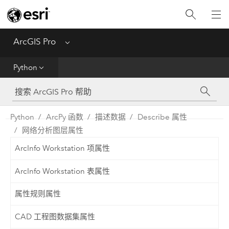
入门
ArcGIS Pro
Menu
帮助
Python
工具参考
Python
Python
ArcPy 函数
描述数据
Describe 属性
网络分析图层属性
SDK
ArcInfo Workstation 项属性
Migrate from ArcMap
ArcInfo Workstation 表属性
属性规则属性
CAD 工程图数据集属性