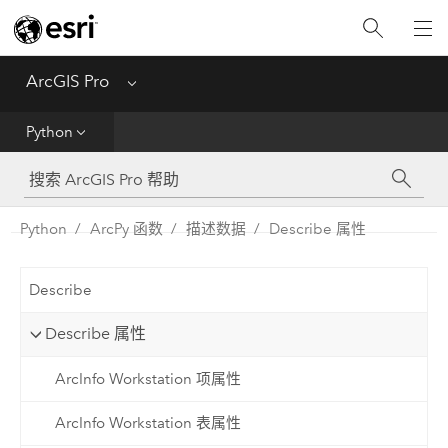
入门
ArcGIS Pro
Menu
帮助
Python
工具参考
Python
Python
ArcPy 函数
描述数据
Describe 属性
SDK
Describe
Migrate from ArcMap
Describe 属性
ArcInfo Workstation 项属性
ArcInfo Workstation 表属性