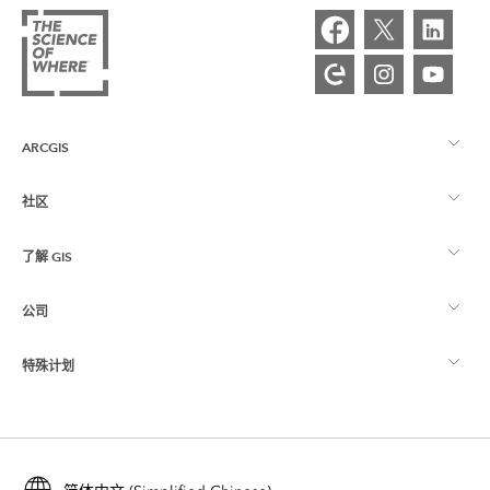
ARCGIS
社区
ArcGIS 概览
了解 GIS
Esri 社区
制图
公司
什么是 GIS？
ArcGIS 博客
ArcGIS Pro
特殊计划
关于 Esri
位置智能
行业博客
ArcGIS Enterprise
ArcGIS for Personal Use
联系我们
培训
用户研究和测试
ArcGIS Online
ArcGIS for Student Use