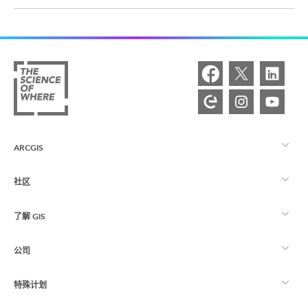
ARCGIS
社区
ArcGIS 概览
了解 GIS
Esri 社区
制图
公司
什么是 GIS？
ArcGIS 博客
ArcGIS Pro
特殊计划
关于 Esri
位置智能
行业博客
ArcGIS Enterprise