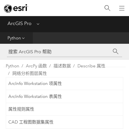
入门
ArcGIS Pro
Menu
帮助
Python
工具参考
Python
Python
ArcPy 函数
描述数据
Describe 属性
网络分析图层属性
SDK
ArcInfo Workstation 项属性
Migrate from ArcMap
ArcInfo Workstation 表属性
属性规则属性
CAD 工程图数据集属性