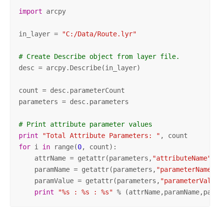
import
 arcpy 

in_layer = 
"C:/Data/Route.lyr"
# Create Describe object from layer file.
desc = arcpy.Describe(in_layer) 

count = desc.parameterCount 

parameters = desc.parameters 

# Print attribute parameter values
print
"Total Attribute Parameters: "
for
 i 
in
 range(
0
, count): 

    attrName = getattr(parameters,
"attributeName"
 +
    paramName = getattr(parameters,
"parameterName"
 
    paramValue = getattr(parameters,
"parameterValue
print
"%s : %s : %s"
 % (attrName,paramName,para