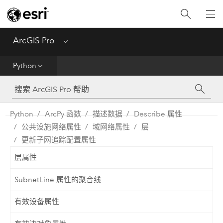
入门
ArcGIS Pro
Menu
帮助
Python
工具参考
Python
Python
ArcPy 函数
描述数据
Describe 属性
公共设施网络属性
域网络属性
层
SDK
更新子网追踪配置属性
Migrate from ArcMap
层属性
SubnetLine 属性的聚合线
有效设备属性