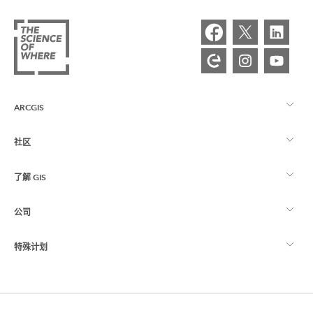
ARCGIS
社区
ArcGIS 概览
了解 GIS
Esri 社区
制图
公司
什么是 GIS？
ArcGIS 博客
ArcGIS Pro
特殊计划
关于 Esri
位置智能
行业博客
ArcGIS Enterprise
ArcGIS for Personal Use
联系我们
培训
用户研究和测试
ArcGIS Online