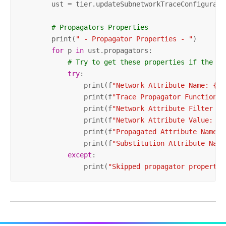
        ust = tier.updateSubnetworkTraceConfiguratio
# Propagators Properties
        print(
" - Propagator Properties - "
)

for
 p 
in
 ust.propagators:

# Try to get these properties if the ex
try
:

                print(f
"Network Attribute Name: {p.
                print(f
"Trace Propagator Function T
                print(f
"Network Attribute Filter Op
                print(f
"Network Attribute Value: {p
                print(f
"Propagated Attribute Name: 
                print(f
"Substitution Attribute Name
except
:

                print(
"Skipped propagator propertie