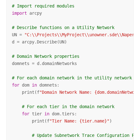
# Import required modules
import
 arcpy

# Describe functions on a Utility Network
UN = 
"C:\\Projects\\MyProject\\unowner.sde\\Napervi
d = arcpy.Describe(UN)

# Domain Network properties
domnets = d.domainNetworks

# For each domain network in the utility network
for
 dom 
in
 domnets:

    print(f
"Domain Network Name: {dom.domainNetwork
# For each tier in the domain network
for
 tier 
in
 dom.tiers:

        print(f
"Tier Name: {tier.name}"
)

# Update Subnetwork Trace Configuration Pro