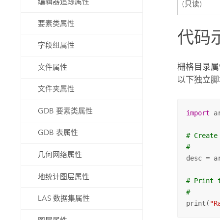
编辑器追踪属性
(只读)
要素类属性
代码
字段组属性
栅格目录属
文件属性
以下独立脚本
文件夹属性
GDB 要素类属性
import
 ar
GDB 表属性
# Create
#
几何网络属性
desc = a
地统计图层属性
# Print 
#
LAS 数据集属性
print(
"R