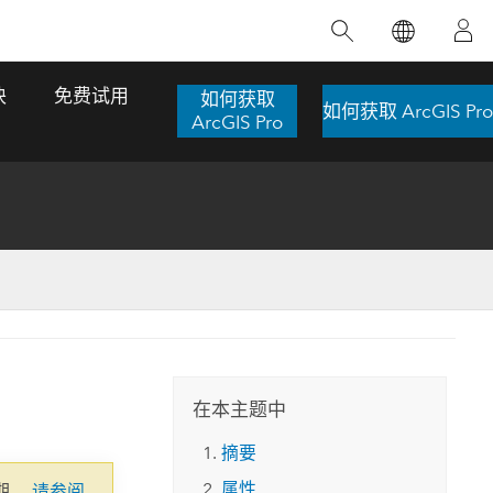
精选产品
专题培训
精选故事
推荐书籍
致力于创新
块
免费试用
如何获取
如何获取 ArcGIS Pro
人工智能
ArcGIS Pro
位置智能
数字化转换
数字孪生体
了解 ArcGIS Pro
空间数据科学：提升分析能力
当地图成为关键时刻的救命稻草
位置的力量
ArcGIS Pro 是 Esri 出品的全球领先的 GIS 桌
在这门导师授课式课程中，我们将探索如何
在巴西 2024 年遭遇历史性大洪水期间，专门
作者：Jack Dangermond
面应用程序，适用于制图、分析和数据管
运用空间统计技术来发现数据中的规律与关
从事 GIS 技术的 Codex 公司在 30 天内打造
这本书带领读者踏上一
理。 了解这项技术的实际效果，亲身体验交
联，并产出能解决复杂问题的深刻见解。
了 17 个应急洪水应用程序，为关键的救援行
旅程，深入探索现代地
互式地图，探索产品功能，或者直接开始免
动提供了有力支持。
在本主题中
探索课程
其应对全球重大挑战的
费试用。
阅读故事
摘要
转至书籍详情
探索 ArcGIS Pro
属性
期。
请参阅