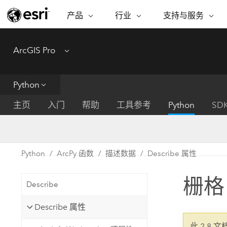
产品
行业
支持与服务
ARCGIS
行业
支持与服务
功能
ArcGIS Pro
Menu
ArcGIS 概览
建筑、工程和建
专业服务
非营利机构
制图
Esri 企业级地理空间平台
造
从空
技术支持
公共安全
Python
ArcGIS Online
商业
分析
培训
自然科学
完整的 SaaS 制图平台
将位
主页
入门
帮助
工具参考
Python
SD
保护
州和地方政府
ArcGIS Pro
数据
教育
世界领先的 GIS 软件
集成
可持续发展
能源公用事业
Python
ArcPy 函数
描述数据
Describe 属性
ArcGIS Enterprise
电信
用于 GIS 和制图的基础系统
所
设施点管理
栅格
交通运输
Describe
开发者技术
卫生与公共服务
水
构建制图和空间分析应用程序
Describe 属性
国家政府
此 2.8 