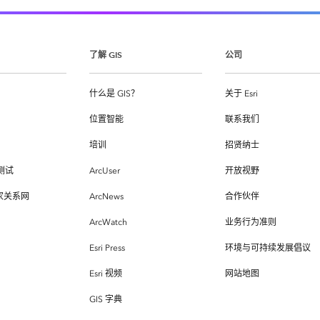
了解 GIS
公司
什么是 GIS？
关于 Esri
位置智能
联系我们
培训
招贤纳士
测试
ArcUser
开放视野
专家关系网
ArcNews
合作伙伴
ArcWatch
业务行为准则
Esri Press
环境与可持续发展倡议
Esri 视频
网站地图
GIS 字典