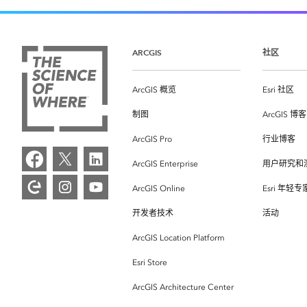
ARCGIS
社区
ArcGIS 概览
Esri 社区
制图
ArcGIS 博客
ArcGIS Pro
行业博客
ArcGIS Enterprise
用户研究和
ArcGIS Online
Esri 年轻
开发者技术
活动
ArcGIS Location Platform
Esri Store
ArcGIS Architecture Center