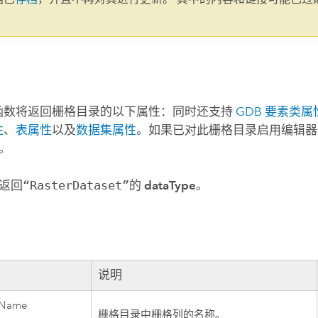
。
函数将返回栅格目录的以下属性：同时还支持
GDB 要素类属
性
、
表属性
以及
数据集属性
。如果已对此栅格目录启用编辑器
。
返回
“RasterDataset”
的
dataType
。
说明
ldName
栅格目录中栅格列的名称。