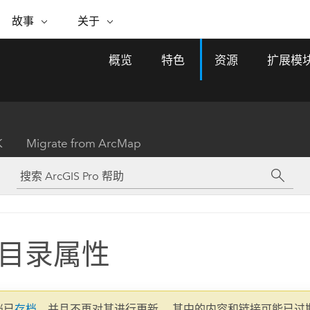
专题倡议
故事
关于
ESRI 故事
关于 ESRI
自助服务
购买 ARCGIS
联系我们
关于 GIS
概览
特色
资源
扩展模
WhereNext Magazine
关于 Esri
地理空间卓越之旅
ArcUser
用户类型
联系支持部门
什么是 GIS？
间上查看和了解数据
高管级新闻和见解
面向 ArcGIS 用户的实用技术
基于角色的 ArcGIS 访问权限
Esri 计划和倡议
Esri 社区
地理方法
资源
Esri 博客
Esri Store
活动
ArcGIS 博客
置引入分析
现实世界的全球 GIS 创新
ArcNews
Esri 的 ArcGIS 产品
K
Migrate from ArcMap
行业新闻和 ArcGIS 更新
合作伙伴
文档
管理
Esri 和 The Science of Where 播
如何购买
、编辑和共享空间数据
客
ArcWatch
Esri 产品、合作伙伴产品和开发
招贤纳士
My Esri
基础设施管理
商业和技术领导者之声
地理空间新闻、观点和趋势
人员订阅
使用 GIS 创建现代化、有弹性且可持续发展
媒体与分析师关系
的未来。 规划和运营的地理方法有助于领导
有功能
者了解基础设施工程与周围环境的关系。
目录属性
所有故事
探索基础设施管理
联系我们
文档已
存档
，并且不再对其进行更新。 其中的内容和链接可能已过