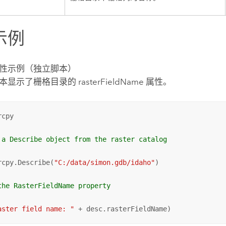
示例
性示例（独立脚本）
显示了栅格目录的 rasterFieldName 属性。
cpy

 a Describe object from the raster catalog
rcpy.Describe(
"C:/data/simon.gdb/idaho"
)

the RasterFieldName property
aster field name: "
 + desc.rasterFieldName)