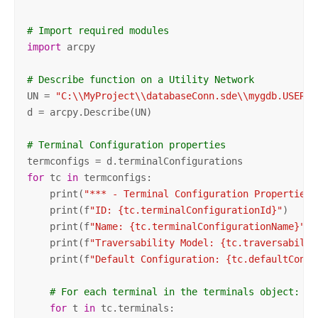
# Import required modules
import
 arcpy

# Describe function on a Utility Network
UN = 
"C:\\MyProject\\databaseConn.sde\\mygdb.USER1.
d = arcpy.Describe(UN)

# Terminal Configuration properties
for
 tc 
in
 termconfigs:

    print(
"*** - Terminal Configuration Properties 
    print(f
"ID: {tc.terminalConfigurationId}"
)

    print(f
"Name: {tc.terminalConfigurationName}"
)

    print(f
"Traversability Model: {tc.traversabilit
    print(f
"Default Configuration: {tc.defaultConfi
# For each terminal in the terminals object:
for
 t 
in
 tc.terminals:
