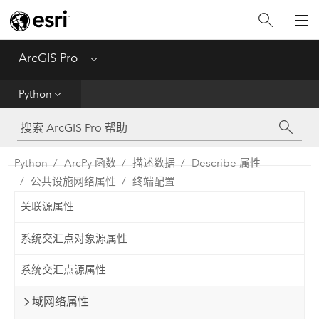
入门
ArcGIS Pro
Menu
帮助
Python
工具参考
Python
Python
ArcPy 函数
描述数据
Describe 属性
公共设施网络属性
终端配置
SDK
关联源属性
Migrate from ArcMap
系统交汇点对象源属性
系统交汇点源属性
域网络属性