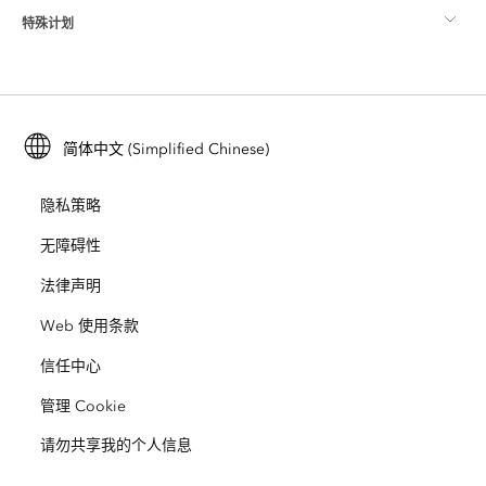
特殊计划
关于 Esri
位置智能
行业博客
ArcGIS Enterprise
ArcGIS for Personal Use
联系我们
培训
用户研究和测试
ArcGIS Online
ArcGIS for Student Use
简体中文 (Simplified Chinese)
招贤纳士
ArcUser
Esri 年轻专家关系网
开发者技术
保护
隐私策略
开放视野
ArcNews
活动
ArcGIS Location Platform
无障碍性
灾难响应
合作伙伴
ArcWatch
法律声明
Esri Store
教育
Web 使用条款
业务行为准则
Esri Press
ArcGIS Architecture Center
信任中心
非营利机构
环境与可持续发展倡议
Esri 视频
管理 Cookie
请勿共享我的个人信息
种族平等
网站地图
GIS 字典