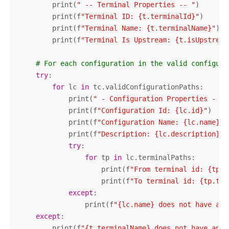
        print(
" -- Terminal Properties -- "
)

        print(f
"Terminal ID: {t.terminalId}"
)

        print(f
"Terminal Name: {t.terminalName}"
)

        print(f
"Terminal Is Upstream: {t.isUpstream
# For each configuration in the valid configura
try
:

for
 lc 
in
 tc.validConfigurationPaths:

            print(
" - Configuration Properties - "
)

            print(f
"Configuration Id: {lc.id}"
)

            print(f
"Configuration Name: {lc.name}"
)

            print(f
"Description: {lc.description} \
try
:

for
 tp 
in
 lc.terminalPaths:

                    print(f
"From terminal id: {tp.f
                    print(f
"To terminal id: {tp.toT
except
:

                print(f
"{lc.name} does not have any
except
:

        print(f
"{t.terminalName} does not have any 