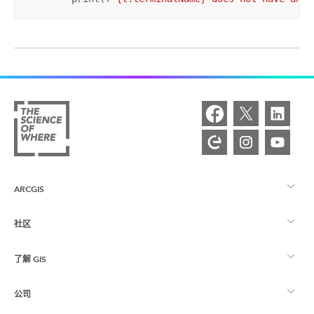
ARCGIS
社区
ArcGIS 概览
了解 GIS
Esri 社区
制图
公司
什么是 GIS？
ArcGIS 博客
ArcGIS Pro