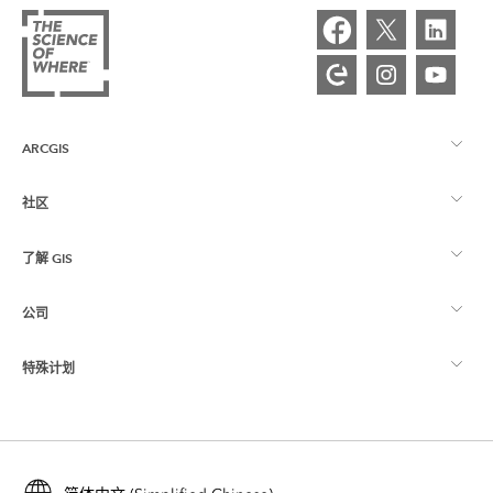
ARCGIS
社区
ArcGIS 概览
了解 GIS
Esri 社区
制图
公司
什么是 GIS？
ArcGIS 博客
ArcGIS Pro
特殊计划
关于 Esri
位置智能
行业博客
ArcGIS Enterprise
ArcGIS for Personal Use
联系我们
培训
用户研究和测试
ArcGIS Online
ArcGIS for Student Use