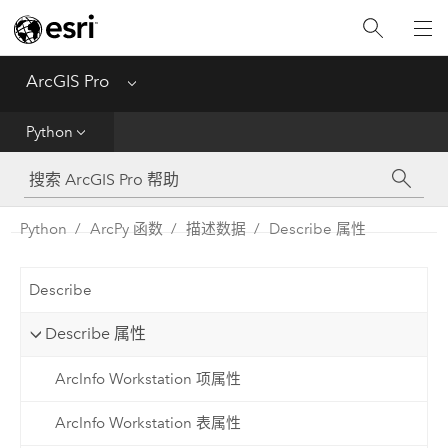
入门
ArcGIS Pro
Menu
帮助
Python
工具参考
Python
Python
ArcPy 函数
描述数据
Describe 属性
SDK
Describe
Migrate from ArcMap
Describe 属性
ArcInfo Workstation 项属性
ArcInfo Workstation 表属性