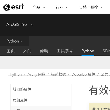
产品
行业
支持与服务
ARCGIS
行业
支持与服务
功能
ArcGIS Pro
Menu
ArcGIS 概览
建筑、工程和建
专业服务
非营利机构
制图
Esri 企业级地理空间平台
造
从空
技术支持
公共安全
Python
ArcGIS Online
商业
分析
培训
自然科学
完整的 SaaS 制图平台
将位
主页
入门
帮助
工具参考
Python
SD
保护
州和地方政府
ArcGIS Pro
数据
教育
世界领先的 GIS 软件
集成
可持续发展
能源公用事业
Python
ArcPy 函数
描述数据
Describe 属性
公共
ArcGIS Enterprise
电信
用于 GIS 和制图的基础系统
所
设施点管理
有效
交通运输
域网络属性
开发者技术
卫生与公共服务
水
构建制图和空间分析应用程序
层组属性
国家政府
此 2.8 