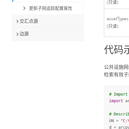
(只读)
更新子网追踪配置属性
assetTypes
交汇点源
(只读)
边源
代码
公共设施网
检索有效
# Import
import
 ar
# Descri
UN = 
"C:
d = arcp