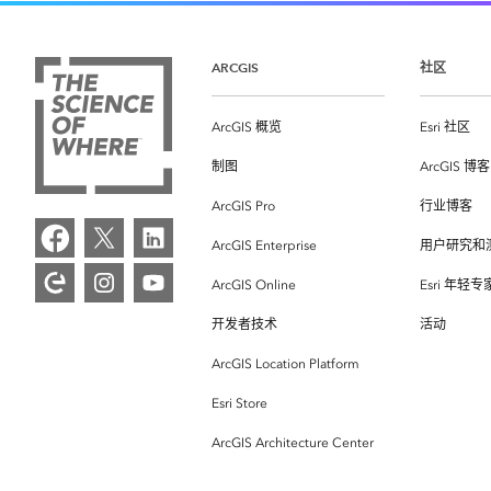
ARCGIS
社区
ArcGIS 概览
Esri 社区
制图
ArcGIS 博客
ArcGIS Pro
行业博客
ArcGIS Enterprise
用户研究和
ArcGIS Online
Esri 年轻
开发者技术
活动
ArcGIS Location Platform
Esri Store
ArcGIS Architecture Center