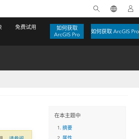
精选产品
专题培训
精选故事
推荐书籍
致力于创新
块
免费试用
如何获取
如何获取 ArcGIS Pro
人工智能
ArcGIS Pro
位置智能
数字化转换
数字孪生体
了解 ArcGIS Pro
空间数据科学：提升分析能力
当地图成为关键时刻的救命稻草
位置的力量
ArcGIS Pro 是 Esri 出品的全球领先的 GIS 桌
在这门导师授课式课程中，我们将探索如何
在巴西 2024 年遭遇历史性大洪水期间，专门
作者：Jack Dangermond
面应用程序，适用于制图、分析和数据管
运用空间统计技术来发现数据中的规律与关
从事 GIS 技术的 Codex 公司在 30 天内打造
这本书带领读者踏上一
理。 了解这项技术的实际效果，亲身体验交
联，并产出能解决复杂问题的深刻见解。
了 17 个应急洪水应用程序，为关键的救援行
旅程，深入探索现代地
互式地图，探索产品功能，或者直接开始免
动提供了有力支持。
在本主题中
探索课程
其应对全球重大挑战的
费试用。
阅读故事
摘要
转至书籍详情
探索 ArcGIS Pro
属性
期。
请参阅