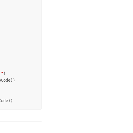
  
 "
)

Code))

Code))