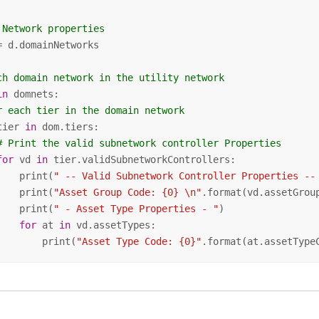
 Network properties
= d.domainNetworks

ch domain network in the utility network
in
 domnets:

r each tier in the domain network
tier 
in
 dom.tiers:

# Print the valid subnetwork controller Properties      
for
 vd 
in
 tier.validSubnetworkControllers:

    print(
" -- Valid Subnetwork Controller Properties --
    print(
"Asset Group Code: {0} \n"
.format(vd.assetGroup
    print(
" - Asset Type Properties - "
)

for
 at 
in
 vd.assetTypes:

        print(
"Asset Type Code: {0}"
.format(at.assetType