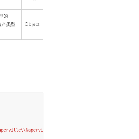
型的
Object
资产类型
aperville\\Naperville.UNOWNER.Naperville"