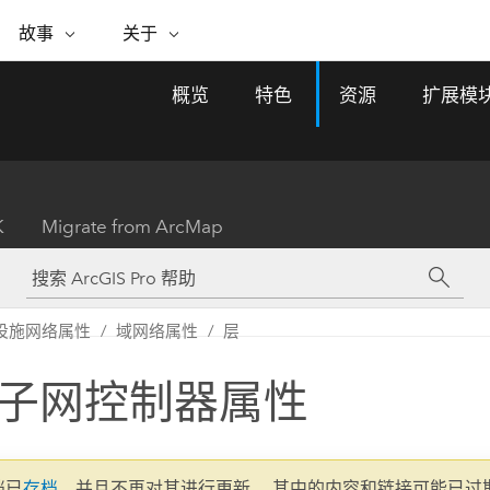
专题倡议
故事
关于
ESRI 故事
关于 ESRI
自助服务
购买 ARCGIS
联系我们
关于 GIS
概览
特色
资源
扩展模
WhereNext Magazine
关于 Esri
地理空间卓越之旅
ArcUser
用户类型
联系支持部门
什么是 GIS？
间上查看和了解数据
高管级新闻和见解
面向 ArcGIS 用户的实用技术
基于角色的 ArcGIS 访问权限
Esri 计划和倡议
Esri 社区
地理方法
资源
Esri 博客
Esri Store
活动
ArcGIS 博客
置引入分析
现实世界的全球 GIS 创新
ArcNews
Esri 的 ArcGIS 产品
K
Migrate from ArcMap
行业新闻和 ArcGIS 更新
合作伙伴
文档
管理
Esri 和 The Science of Where 播
如何购买
、编辑和共享空间数据
客
ArcWatch
Esri 产品、合作伙伴产品和开发
招贤纳士
My Esri
基础设施管理
商业和技术领导者之声
地理空间新闻、观点和趋势
人员订阅
设施网络属性
域网络属性
层
使用 GIS 创建现代化、有弹性且可持续发展
媒体与分析师关系
的未来。 规划和运营的地理方法有助于领导
有功能
者了解基础设施工程与周围环境的关系。
子网控制器属性
所有故事
探索基础设施管理
联系我们
文档已
存档
，并且不再对其进行更新。 其中的内容和链接可能已过