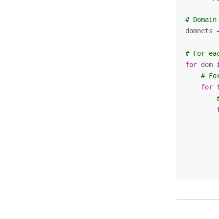
# Domain
domnets 
# For ea
for
 dom 
# Fo
for
 
        
        
        
        