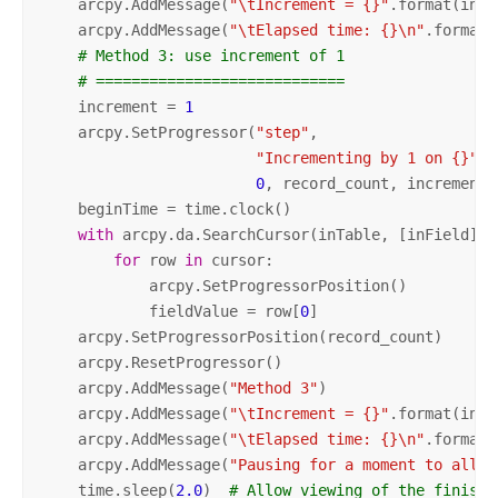
    arcpy.AddMessage(
"\tIncrement = {}"
.format(incr
    arcpy.AddMessage(
"\tElapsed time: {}\n"
.format(
# Method 3: use increment of 1
# ============================
    increment = 
1
    arcpy.SetProgressor(
"step"
,

"Incrementing by 1 on {}"
.f
0
, record_count, increment)

    beginTime = time.clock()

with
 arcpy.da.SearchCursor(inTable, [inField]) 
for
 row 
in
 cursor:

            arcpy.SetProgressorPosition()

            fieldValue = row[
0
]

    arcpy.SetProgressorPosition(record_count)

    arcpy.ResetProgressor()

    arcpy.AddMessage(
"Method 3"
)

    arcpy.AddMessage(
"\tIncrement = {}"
.format(incr
    arcpy.AddMessage(
"\tElapsed time: {}\n"
.format(
    arcpy.AddMessage(
"Pausing for a moment to allow
    time.sleep(
2.0
)  
# Allow viewing of the finishe