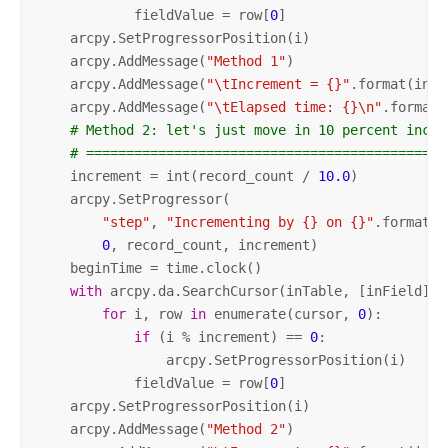
            fieldValue = row[
0
]

    arcpy.SetProgressorPosition(i)

    arcpy.AddMessage(
"Method 1"
)

    arcpy.AddMessage(
"\tIncrement = {}"
.format(incr
    arcpy.AddMessage(
"\tElapsed time: {}\n"
.format(
# Method 2: let's just move in 10 percent incre
# =============================================
    increment = int(record_count / 
10.0
)

    arcpy.SetProgressor(

"step"
, 
"Incrementing by {} on {}"
.format(i
0
, record_count, increment)

    beginTime = time.clock()

with
 arcpy.da.SearchCursor(inTable, [inField]) 
for
 i, row 
in
 enumerate(cursor, 
0
):

if
 (i % increment) == 
0
:

                arcpy.SetProgressorPosition(i)

            fieldValue = row[
0
]

    arcpy.SetProgressorPosition(i)

    arcpy.AddMessage(
"Method 2"
)
