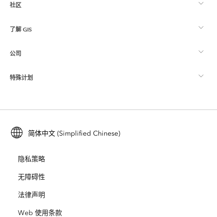
社区
ArcGIS 概览
了解 GIS
Esri 社区
制图
公司
什么是 GIS？
ArcGIS 博客
ArcGIS Pro
特殊计划
关于 Esri
位置智能
行业博客
ArcGIS Enterprise
ArcGIS for Personal Use
联系我们
培训
用户研究和测试
ArcGIS Online
ArcGIS for Student Use
简体中文 (Simplified Chinese)
招贤纳士
ArcUser
Esri 年轻专家关系网
开发者技术
保护
隐私策略
开放视野
ArcNews
活动
ArcGIS Location Platform
无障碍性
灾难响应
合作伙伴
ArcWatch
法律声明
Esri Store
教育
Web 使用条款
业务行为准则