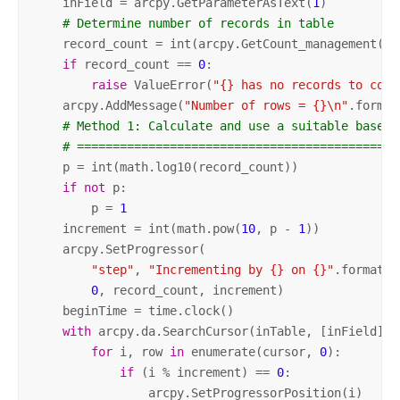
    inField = arcpy.GetParameterAsText(
1
)

# Determine number of records in table
    record_count = int(arcpy.GetCount_management(in
if
 record_count == 
0
:

raise
 ValueError(
"{} has no records to coun
    arcpy.AddMessage(
"Number of rows = {}\n"
.format
# Method 1: Calculate and use a suitable base 1
# =============================================
    p = int(math.log10(record_count))

if
not
 p:

        p = 
1
    increment = int(math.pow(
10
, p - 
1
))

    arcpy.SetProgressor(

"step"
, 
"Incrementing by {} on {}"
.format(i
0
, record_count, increment)

    beginTime = time.clock()

with
 arcpy.da.SearchCursor(inTable, [inField]) 
for
 i, row 
in
 enumerate(cursor, 
0
):

if
 (i % increment) == 
0
:

                arcpy.SetProgressorPosition(i)
