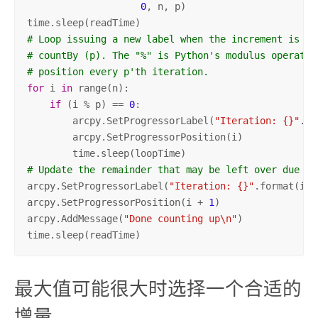
0
, n, p)

# Loop issuing a new label when the increment is di
# countBy (p). The "%" is Python's modulus operator
# position every p'th iteration.
for
 i 
in
 range(n):

if
 (i % p) == 
0
:

        arcpy.SetProgressorLabel(
"Iteration: {}"
.fo
        arcpy.SetProgressorPosition(i)

# Update the remainder that may be left over due to
arcpy.SetProgressorLabel(
"Iteration: {}"
.format(i +
arcpy.SetProgressorPosition(i + 
1
)

arcpy.AddMessage(
"Done counting up\n"
)

time.sleep(readTime)
最大值可能很大时选择一个合适的
增量