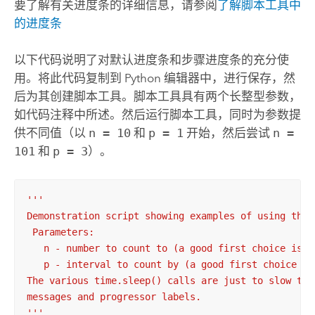
要了解有关进度条的详细信息，请参阅
了解脚本工具中
的进度条
以下代码说明了对默认进度条和步骤进度条的充分使
用。将此代码复制到
Python
编辑器中，进行保存，然
后为其创建脚本工具。脚本工具具有两个长整型参数，
如代码注释中所述。然后运行脚本工具，同时为参数提
供不同值（以
n = 10
和
p = 1
开始，然后尝试
n =
101
和
p = 3
）。
'''

Demonstration script showing examples of using the p
 Parameters:

   n - number to count to (a good first choice is 10
   p - interval to count by (a good first choice is 
The various time.sleep() calls are just to slow the
messages and progressor labels.

'''