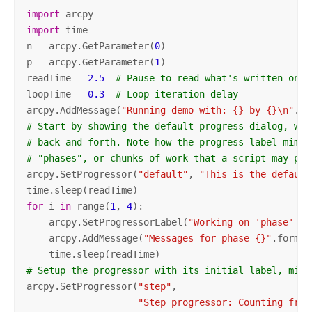
import
import
 time

n = arcpy.GetParameter(
0
)

p = arcpy.GetParameter(
1
)

readTime = 
2.5
# Pause to read what's written on d
loopTime = 
0.3
# Loop iteration delay
arcpy.AddMessage(
"Running demo with: {} by {}\n"
# Start by showing the default progress dialog, whe
# back and forth. Note how the progress label mimic
# "phases", or chunks of work that a script may per
arcpy.SetProgressor(
"default"
, 
"This is the default
for
 i 
in
 range(
1
, 
4
):

    arcpy.SetProgressorLabel(
"Working on 'phase' {}
    arcpy.AddMessage(
"Messages for phase {}"
.format
# Setup the progressor with its initial label, min,
arcpy.SetProgressor(
"step"
,

"Step progressor: Counting from