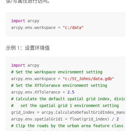
读/写属性进行访问。
import
 arcpy

arcpy.env.workspace = 
"c:/data"
示例 1：设置环境值
import
# Set the workspace environment setting
arcpy.env.workspace = 
"c:/St_Johns/data.gdb"
# Set the XYTolerance environment setting
arcpy.env.XYTolerance = 
2.5
# Calculate the default spatial grid index, divide 
#   set the spatial grid 1 environment setting
grid_index = arcpy.CalculateDefaultGridIndex_manage
arcpy.env.spatialGrid1 = float(grid_index) / 
2
# Clip the roads by the urban area feature class