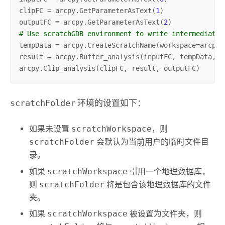
clipFC = arcpy.GetParameterAsText(
1
)

outputFC = arcpy.GetParameterAsText(
2
# Use scratchGDB environment to write intermediate 
tempData = arcpy.CreateScratchName(workspace=arcpy.e
result = arcpy.Buffer_analysis(inputFC, tempData, 
"
arcpy.Clip_analysis(clipFC, result, outputFC)
scratchFolder
环境的设置如下：
如果未设置
scratchWorkspace
，则
scratchFolder
会默认为当前用户的临时文件目
录。
如果
scratchWorkspace
引用一个地理数据库，
则
scratchFolder
将是包含该地理数据库的文件
夹。
如果
scratchWorkspace
被设置为文件夹，则