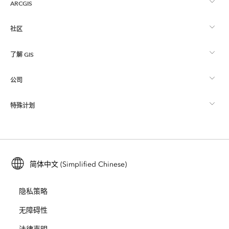
ARCGIS
社区
ArcGIS 概览
了解 GIS
Esri 社区
制图
公司
什么是 GIS？
ArcGIS 博客
ArcGIS Pro
特殊计划
关于 Esri
位置智能
行业博客
ArcGIS Enterprise
ArcGIS for Personal Use
联系我们
培训
用户研究和测试
ArcGIS Online
ArcGIS for Student Use
简体中文 (Simplified Chinese)
招贤纳士
ArcUser
Esri 年轻专家关系网
开发者技术
保护
隐私策略
开放视野
ArcNews
活动
ArcGIS Location Platform
无障碍性
灾难响应
合作伙伴
ArcWatch