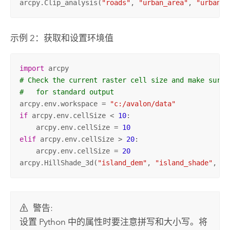
arcpy.Clip_analysis(
"roads"
, 
"urban_area"
, 
"urban_r
示例 2：获取和设置环境值
import
# Check the current raster cell size and make sure 
#   for standard output
arcpy.env.workspace = 
"c:/avalon/data"
if
 arcpy.env.cellSize < 
10
:

    arcpy.env.cellSize = 
10
elif
 arcpy.env.cellSize > 
20
:

    arcpy.env.cellSize = 
20
arcpy.HillShade_3d(
"island_dem"
, 
"island_shade"
, 
30
警告:
设置 Python 中的属性时要注意拼写和大小写。将