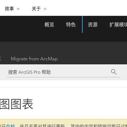
专题倡议
故事
关于
ESRI 故事
关于 ESRI
自助服务
购买 ARCGIS
联系我们
关于 GIS
概览
特色
资源
扩展模
WhereNext Magazine
关于 Esri
地理空间卓越之旅
ArcUser
用户类型
联系支持部门
什么是 GIS？
间上查看和了解数据
高管级新闻和见解
面向 ArcGIS 用户的实用技术
基于角色的 ArcGIS 访问权限
Esri 计划和倡议
Esri 社区
地理方法
资源
Esri 博客
Esri Store
活动
ArcGIS 博客
置引入分析
现实世界的全球 GIS 创新
ArcNews
Esri 的 ArcGIS 产品
K
Migrate from ArcMap
行业新闻和 ArcGIS 更新
合作伙伴
文档
管理
Esri 和 The Science of Where 播
如何购买
、编辑和共享空间数据
客
ArcWatch
Esri 产品、合作伙伴产品和开发
招贤纳士
My Esri
基础设施管理
商业和技术领导者之声
地理空间新闻、观点和趋势
人员订阅
使用 GIS 创建现代化、有弹性且可持续发展
媒体与分析师关系
的未来。 规划和运营的地理方法有助于领导
有功能
者了解基础设施工程与周围环境的关系。
图图表
所有故事
探索基础设施管理
联系我们
文档已
存档
，并且不再对其进行更新。 其中的内容和链接可能已过