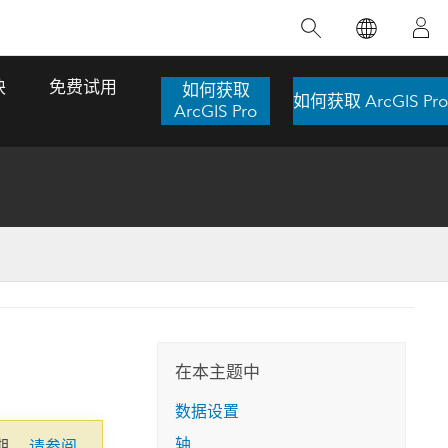
精选产品
专题培训
精选故事
推荐书籍
致力于创新
块
免费试用
如何获取
如何获取 ArcGIS Pro
人工智能
ArcGIS Pro
位置智能
数字化转换
数字孪生体
了解 ArcGIS Pro
空间数据科学：提升分析能力
当地图成为关键时刻的救命稻草
位置的力量
ArcGIS Pro 是 Esri 出品的全球领先的 GIS 桌
在这门导师授课式课程中，我们将探索如何
在巴西 2024 年遭遇历史性大洪水期间，专门
作者：Jack Dangermond
面应用程序，适用于制图、分析和数据管
运用空间统计技术来发现数据中的规律与关
从事 GIS 技术的 Codex 公司在 30 天内打造
这本书带领读者踏上一
理。 了解这项技术的实际效果，亲身体验交
联，并产出能解决复杂问题的深刻见解。
了 17 个应急洪水应用程序，为关键的救援行
旅程，深入探索现代地
互式地图，探索产品功能，或者直接开始免
动提供了有力支持。
在本主题中
探索课程
其应对全球重大挑战的
费试用。
阅读故事
数据设置
转至书籍详情
探索 ArcGIS Pro
轴
期。
请参阅