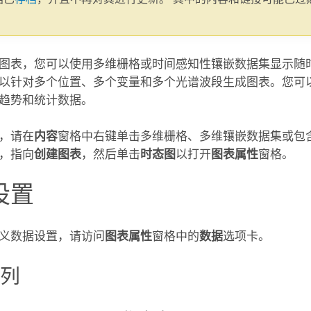
。
图表，您可以使用多维栅格或时间感知性镶嵌数据集显示随
以针对多个位置、多个变量和多个光谱波段生成图表。您可
趋势和统计数据。
，请在
内容
窗格中右键单击多维栅格、多维镶嵌数据集或包
，指向
创建图表
，然后单击
时态图
以打开
图表属性
窗格。
设置
义数据设置，请访问
图表属性
窗格中的
数据
选项卡。
序列