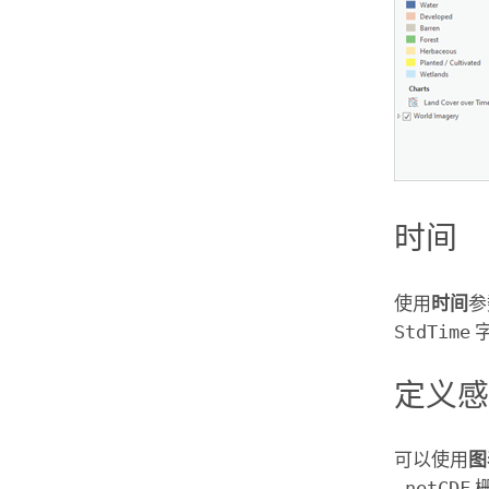
时间
使用
时间
参
StdTime
定义
可以使用
图
.netCDF