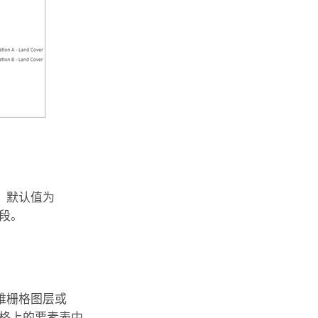
，默认值为
段。
维栅格图层或
格上的要素表中。