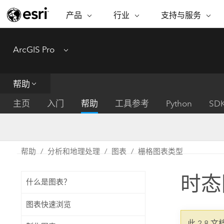
产品
行业
支持与服务
ARCGIS
行业
支持与服务
功能
ArcGIS Pro
Menu
ArcGIS 概览
建筑、工程和建
专业服务
非营利机构
制图
Esri 企业级地理空间平台
造
从空
技术支持
公共安全
帮助
ArcGIS Online
商业
分析
培训
自然科学
完整的 SaaS 制图平台
将位
主页
入门
帮助
工具参考
Python
SD
保护
州和地方政府
ArcGIS Pro
数据
教育
世界领先的 GIS 软件
集成
可持续发展
能源公用事业
帮助
分析和地理处理
图表
栅格图表类型
ArcGIS Enterprise
电信
用于 GIS 和制图的基础系统
所
设施点管理
时态
交通运输
什么是图表？
开发者技术
卫生与公共服务
水
构建制图和空间分析应用程序
图表快速浏览
国家政府
此 2.8 