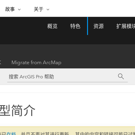
专题倡议
故事
关于
ESRI 故事
关于 ESRI
自助服务
购买 ARCGIS
联系我们
关于 GIS
概览
特色
资源
扩展模
WhereNext Magazine
关于 Esri
地理空间卓越之旅
ArcUser
用户类型
联系支持部门
什么是 GIS？
间上查看和了解数据
高管级新闻和见解
面向 ArcGIS 用户的实用技术
基于角色的 ArcGIS 访问权限
Esri 计划和倡议
Esri 社区
地理方法
资源
Esri 博客
Esri Store
活动
ArcGIS 博客
置引入分析
现实世界的全球 GIS 创新
ArcNews
Esri 的 ArcGIS 产品
K
Migrate from ArcMap
行业新闻和 ArcGIS 更新
合作伙伴
文档
管理
Esri 和 The Science of Where 播
如何购买
、编辑和共享空间数据
客
ArcWatch
Esri 产品、合作伙伴产品和开发
招贤纳士
My Esri
基础设施管理
商业和技术领导者之声
地理空间新闻、观点和趋势
人员订阅
使用 GIS 创建现代化、有弹性且可持续发展
媒体与分析师关系
的未来。 规划和运营的地理方法有助于领导
有功能
者了解基础设施工程与周围环境的关系。
型简介
所有故事
探索基础设施管理
联系我们
文档已
存档
，并且不再对其进行更新。 其中的内容和链接可能已过