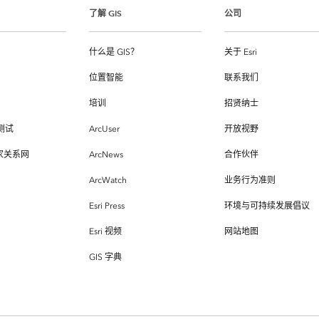
了解 GIS
公司
什么是 GIS？
关于 Esri
位置智能
联系我们
培训
招贤纳士
测试
ArcUser
开放视野
专家关系网
ArcNews
合作伙伴
ArcWatch
业务行为准则
Esri Press
环境与可持续发展倡议
Esri 视频
网站地图
GIS 字典