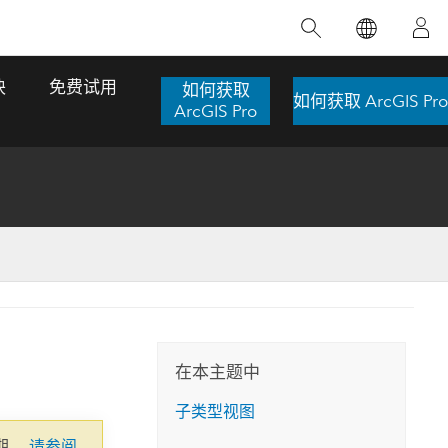
精选产品
专题培训
精选故事
推荐书籍
致力于创新
块
免费试用
如何获取
如何获取 ArcGIS Pro
人工智能
ArcGIS Pro
位置智能
数字化转换
数字孪生体
了解 ArcGIS Pro
空间数据科学：提升分析能力
当地图成为关键时刻的救命稻草
位置的力量
ArcGIS Pro 是 Esri 出品的全球领先的 GIS 桌
在这门导师授课式课程中，我们将探索如何
在巴西 2024 年遭遇历史性大洪水期间，专门
作者：Jack Dangermond
面应用程序，适用于制图、分析和数据管
运用空间统计技术来发现数据中的规律与关
从事 GIS 技术的 Codex 公司在 30 天内打造
这本书带领读者踏上一
理。 了解这项技术的实际效果，亲身体验交
联，并产出能解决复杂问题的深刻见解。
了 17 个应急洪水应用程序，为关键的救援行
旅程，深入探索现代地
互式地图，探索产品功能，或者直接开始免
动提供了有力支持。
在本主题中
探索课程
其应对全球重大挑战的
费试用。
阅读故事
子类型视图
转至书籍详情
探索 ArcGIS Pro
期。
请参阅