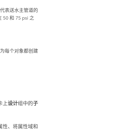
代表送水主管道的
和 75 psi 之
为每个对象都创建
卡上
设计
组中的
子
属性、将属性域和