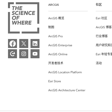
ARCGIS
社区
ArcGIS 概览
Esri 社区
制图
ArcGIS 博客
ArcGIS Pro
行业博客
ArcGIS Enterprise
用户研究和
ArcGIS Online
Esri 年轻
开发者技术
活动
ArcGIS Location Platform
Esri Store
ArcGIS Architecture Center