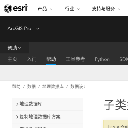
产品
行业
支持与服务
ARCGIS
行业
支持与服务
功能
ArcGIS Pro
Menu
ArcGIS 概览
建筑、工程和建
专业服务
非营利机构
制图
Esri 企业级地理空间平台
造
从空
技术支持
公共安全
帮助
ArcGIS Online
商业
分析
培训
自然科学
完整的 SaaS 制图平台
将位
主页
入门
帮助
工具参考
Python
SD
保护
州和地方政府
ArcGIS Pro
数据
教育
世界领先的 GIS 软件
集成
可持续发展
能源公用事业
帮助
数据
地理数据库
数据设计
ArcGIS Enterprise
电信
用于 GIS 和制图的基础系统
所
设施点管理
子类
交通运输
地理数据库
开发者技术
卫生与公共服务
水
构建制图和空间分析应用程序
复制地理数据库方案
国家政府
此 2.8 