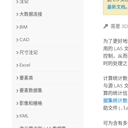
注记
自然资源
最新文档
所有产品
大数据连接
所有行业
需要 3D
BIM
CAD
为了更好
用的 LA
尺寸注记
控制，从而
时的处理之
Excel
要素类
计算统计数据
与源 LA
要素数据集
算的统计信
据集统计数
影像和栅格
助文件 (
.l
KML
可为含有多