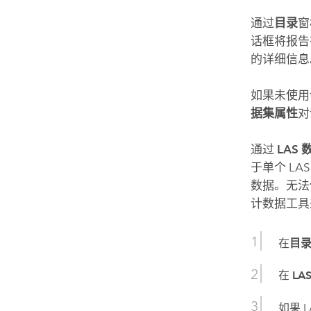
通过
目录
窗
话框将报告
的详细信息
如果未使用
据集属性
对
通过
LAS
于单个 LA
数据。无
计数据
工具
在
目
在
LA
如果 