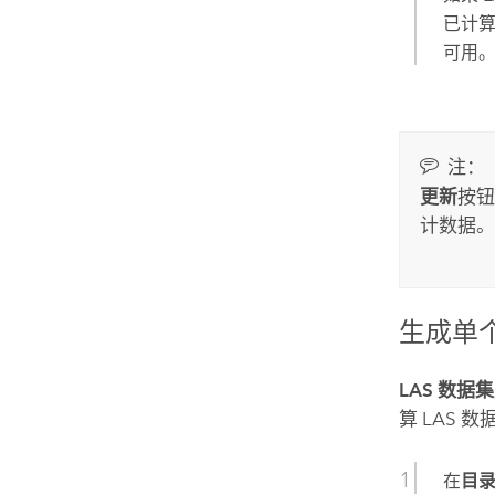
已计
可用
注：
更新
按钮
计数据。
生成单个
LAS 数据
算 LAS 
在
目