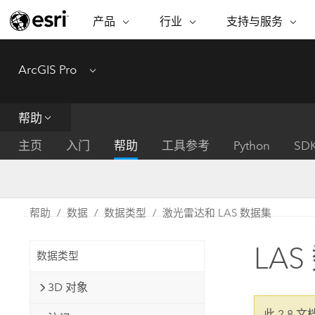
产品
行业
支持与服务
ARCGIS
行业
支持与服务
功能
ArcGIS Pro
Menu
ArcGIS 概览
建筑、工程和建
专业服务
非营利机构
制图
Esri 企业级地理空间平台
造
从空
技术支持
公共安全
帮助
ArcGIS Online
商业
分析
培训
自然科学
完整的 SaaS 制图平台
将位
主页
入门
帮助
工具参考
Python
SD
保护
州和地方政府
ArcGIS Pro
数据
教育
世界领先的 GIS 软件
集成
可持续发展
能源公用事业
帮助
数据
数据类型
激光雷达和 LAS 数据集
ArcGIS Enterprise
电信
用于 GIS 和制图的基础系统
所
设施点管理
LA
交通运输
数据类型
开发者技术
卫生与公共服务
水
构建制图和空间分析应用程序
3D 对象
国家政府
此 2.8 