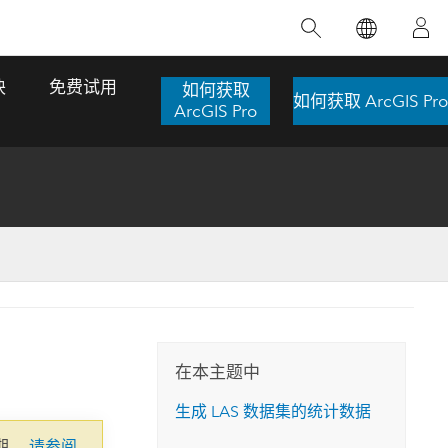
精选产品
专题培训
精选故事
推荐书籍
致力于创新
块
免费试用
如何获取
如何获取 ArcGIS Pro
人工智能
ArcGIS Pro
位置智能
数字化转换
数字孪生体
了解 ArcGIS Pro
空间数据科学：提升分析能力
当地图成为关键时刻的救命稻草
位置的力量
ArcGIS Pro 是 Esri 出品的全球领先的 GIS 桌
在这门导师授课式课程中，我们将探索如何
在巴西 2024 年遭遇历史性大洪水期间，专门
作者：Jack Dangermond
面应用程序，适用于制图、分析和数据管
运用空间统计技术来发现数据中的规律与关
从事 GIS 技术的 Codex 公司在 30 天内打造
这本书带领读者踏上一
理。 了解这项技术的实际效果，亲身体验交
联，并产出能解决复杂问题的深刻见解。
了 17 个应急洪水应用程序，为关键的救援行
旅程，深入探索现代地
互式地图，探索产品功能，或者直接开始免
动提供了有力支持。
在本主题中
探索课程
其应对全球重大挑战的
费试用。
阅读故事
生成 LAS 数据集的统计数据
转至书籍详情
探索 ArcGIS Pro
期。
请参阅