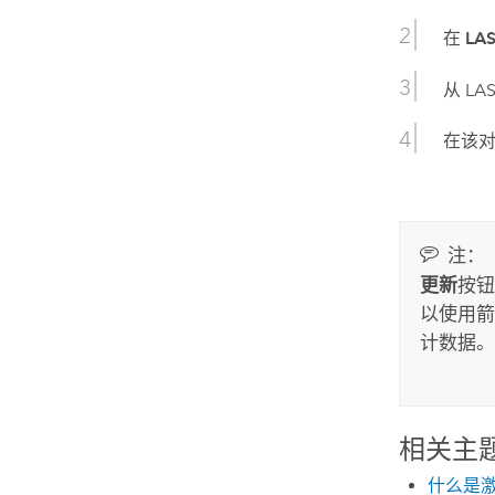
在
LA
从 L
在该
注：
更新
按钮
以使用箭
计数据。
相关主
什么是