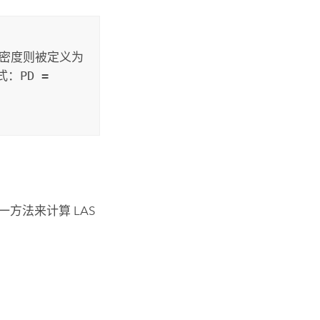
点密度则被定义为
式：
PD =
方法来计算 LAS