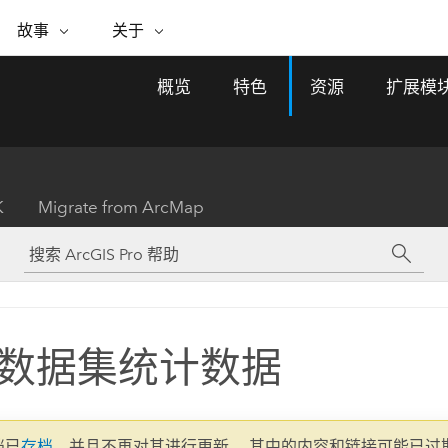
专题倡议
故事
关于
ESRI 故事
关于 ESRI
自助服务
购买 ARCGIS
联系我们
关于 GIS
概览
特色
资源
扩展模
WhereNext Magazine
关于 Esri
地理空间卓越之旅
ArcUser
用户类型
联系支持部门
什么是 GIS？
间上查看和了解数据
高管级新闻和见解
面向 ArcGIS 用户的实用技术
基于角色的 ArcGIS 访问权限
Esri 计划和倡议
Esri 社区
地理方法
资源
Esri 博客
Esri Store
活动
ArcGIS 博客
置引入分析
现实世界的全球 GIS 创新
ArcNews
Esri 的 ArcGIS 产品
K
Migrate from ArcMap
行业新闻和 ArcGIS 更新
合作伙伴
文档
管理
Esri 和 The Science of Where 播
如何购买
、编辑和共享空间数据
客
ArcWatch
Esri 产品、合作伙伴产品和开发
招贤纳士
My Esri
基础设施管理
商业和技术领导者之声
地理空间新闻、观点和趋势
人员订阅
使用 GIS 创建现代化、有弹性且可持续发展
媒体与分析师关系
的未来。 规划和运营的地理方法有助于领导
有功能
者了解基础设施工程与周围环境的关系。
S 数据集统计数据
所有故事
探索基础设施管理
联系我们
文档已
存档
，并且不再对其进行更新。 其中的内容和链接可能已过