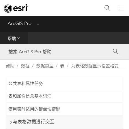
入门
ArcGIS Pro
Menu
帮助
帮助
工具参考
Python
帮助
数据
数据类型
表
为表格数据显示设置格式
SDK
公共表和属性任务
Migrate from ArcMap
表和属性信息基本词汇
使用表时适用的键盘快捷键
与表格数据进行交互