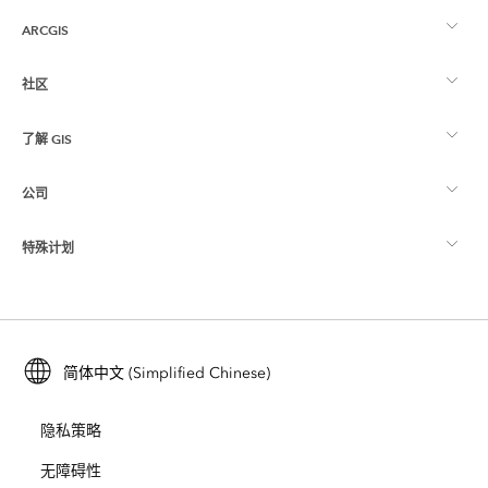
ARCGIS
社区
ArcGIS 概览
了解 GIS
Esri 社区
制图
公司
什么是 GIS？
ArcGIS 博客
ArcGIS Pro
特殊计划
关于 Esri
位置智能
行业博客
ArcGIS Enterprise
ArcGIS for Personal Use
联系我们
培训
用户研究和测试
ArcGIS Online
ArcGIS for Student Use
简体中文 (Simplified Chinese)
招贤纳士
ArcUser
Esri 年轻专家关系网
开发者技术
保护
隐私策略
开放视野
ArcNews
活动
ArcGIS Location Platform
无障碍性