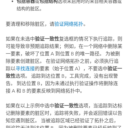
包括容器
或
包括结构
选项未启用时的来自相关容器或
结构的脏区。
要清理和移除脏区，请
验证网络拓扑
。
如果在未选中
验证一致性
复选框的情况下执行追踪，则
可能导致非预期追踪结果；例如，在一个网络中删除某
一要素，破坏了位置 A 到位置 B 的唯一路径。 为被删
除要素创建脏区。 在验证网络拓扑之前，必须执行追
踪以
寻找连接
的要素（始于位置 A），不要选中
验证一
致性
选项。 追踪到达位置 B，工具完成，没有出现警
告。 到达位置 B，因为未通过执行验证操作将删除连
接 A 和 B 的要素反映到网络拓扑中。
如果在以上示例中选中
验证一致性
选项，当追踪到达标
记删除要素的脏区时，追踪将失败，并会返回错误以告
知您遇到脏区。 当被追踪区域已经验证了拓扑之后，