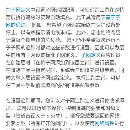
在
子网定义
中设置子网追踪配置，可使
追踪
工具在对特
定层执行追踪时实现自动填充。 此工具适用于
基于子
网的追踪
。 例如，您希望子网追踪始终在保护设备处
停止，以有效指示馈电线末端。 此外，您也始终希望
计算每个馈电线的总负荷。 您可能不希望每次运行基
于子网的追踪时都对这些参数进行设置，因此可以为层
中的所有子网设置标准子网定义。
子网定义
由管理员
在创建层时（在将子网添加到该层之前）进行设置。
在
追踪
工具中指定层时，系统会自动填充高级参数，同
时为输入层设置子网追踪定义。 执行追踪之前，可以
在工具中手动覆盖填充的所有追踪配置参数。
在设置追踪期间，您可以对子网追踪定义进行修改或添
加。 您可以进行如下操作：控制追踪的要素和对象类
型（管道直径大于 6 英寸）、选择您想要返回的网络
要素类型（所有打开的阀门），以及使用
网络属性
进行