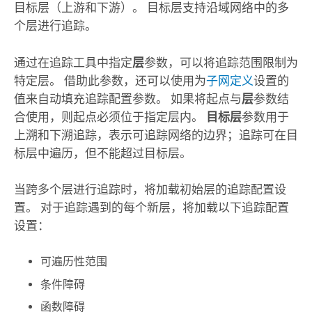
目标层（上游和下游）。 目标层支持沿域网络中的多
个层进行追踪。
通过在
追踪
工具中指定
层
参数，可以将追踪范围限制为
特定层。 借助此参数，还可以使用为
子网定义
设置的
值来自动填充追踪配置参数。 如果将起点与
层
参数结
合使用，则起点必须位于指定层内。
目标层
参数用于
上溯和下溯追踪，表示可追踪网络的边界；追踪可在目
标层中遍历，但不能超过目标层。
当跨多个层进行追踪时，将加载初始层的追踪配置设
置。 对于追踪遇到的每个新层，将加载以下追踪配置
设置：
可遍历性范围
条件障碍
函数障碍