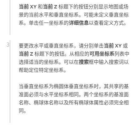
当前 XY
和
当前 Z
标题下的按钮分别显示地图或场
景的当前水平和垂直坐标系。可能未定义垂直坐标
系。单击任一坐标系的
详细信息
以查看定义方式。
要更改水平或垂直坐标系，请分别单击
当前 XY
或
当前 Z
标题下的按钮。从相应的
可用坐标系
列表中
选择适当的坐标系。可以在
搜索
框中输入搜索词以
帮助定位特定坐标系。
当垂直坐标系为椭圆体垂直坐标系时，其共享的基
准面必须与水平坐标系相同。两个坐标系的基准面
名称、椭球体名称以及所有椭球体属性必须完全相
同。