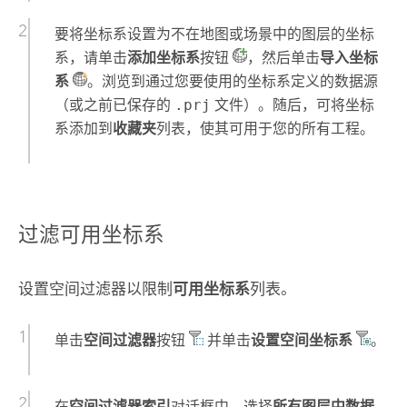
要将坐标系设置为不在地图或场景中的图层的坐标
系，请单击
添加坐标系
按钮
，然后单击
导入坐标
系
。浏览到通过您要使用的坐标系定义的数据源
（或之前已保存的
.prj
文件）。随后，可将坐标
系添加到
收藏夹
列表，使其可用于您的所有工程。
过滤可用坐标系
设置空间过滤器以限制
可用坐标系
列表。
单击
空间过滤器
按钮
并单击
设置空间坐标系
。
在
空间过滤器索引
对话框中，选择
所有图层中数据