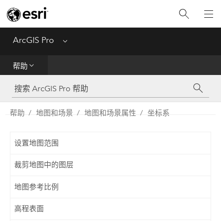
入门
ArcGIS Pro
Menu
帮助
帮助
工具参考
Python
帮助
地图和场景
地图和场景属性
坐标系
SDK
设置地图范围
Migrate from ArcMap
裁剪地图中的图层
地图参考比例
高程表面