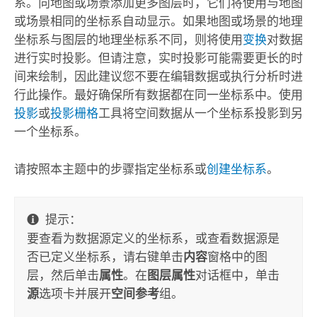
系。向地图或场景添加更多图层时，它们将使用与地图
或场景相同的坐标系自动显示。如果地图或场景的地理
坐标系与图层的地理坐标系不同，则将使用
变换
对数据
进行实时投影。但请注意，实时投影可能需要更长的时
间来绘制，因此建议您不要在编辑数据或执行分析时进
行此操作。最好确保所有数据都在同一坐标系中。使用
投影
或
投影栅格
工具将空间数据从一个坐标系投影到另
一个坐标系。
请按照本主题中的步骤指定坐标系或
创建坐标系
。
提示：
要查看为数据源定义的坐标系，或查看数据源是
否已定义坐标系，请右键单击
内容
窗格中的图
层，然后单击
属性
。在
图层属性
对话框中，单击
源
选项卡并展开
空间参考
组。