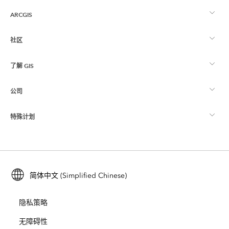
ARCGIS
社区
ArcGIS 概览
了解 GIS
Esri 社区
制图
公司
什么是 GIS？
ArcGIS 博客
ArcGIS Pro
特殊计划
关于 Esri
位置智能
行业博客
ArcGIS Enterprise
ArcGIS for Personal Use
联系我们
培训
用户研究和测试
ArcGIS Online
ArcGIS for Student Use
简体中文 (Simplified Chinese)
招贤纳士
ArcUser
Esri 年轻专家关系网
开发者技术
保护
隐私策略
开放视野
ArcNews
活动
ArcGIS Location Platform
无障碍性