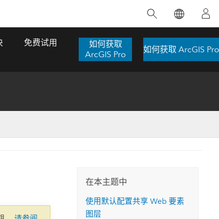
精选产品
专题培训
精选故事
推荐书籍
致力于创新
块
免费试用
如何获取
如何获取 ArcGIS Pro
人工智能
ArcGIS Pro
位置智能
数字化转换
数字孪生体
了解 ArcGIS Pro
空间数据科学：提升分析能力
当地图成为关键时刻的救命稻草
位置的力量
ArcGIS Pro 是 Esri 出品的全球领先的 GIS 桌
在这门导师授课式课程中，我们将探索如何
在巴西 2024 年遭遇历史性大洪水期间，专门
作者：Jack Dangermond
面应用程序，适用于制图、分析和数据管
运用空间统计技术来发现数据中的规律与关
从事 GIS 技术的 Codex 公司在 30 天内打造
这本书带领读者踏上一
理。 了解这项技术的实际效果，亲身体验交
联，并产出能解决复杂问题的深刻见解。
了 17 个应急洪水应用程序，为关键的救援行
旅程，深入探索现代地
互式地图，探索产品功能，或者直接开始免
动提供了有力支持。
在本主题中
探索课程
其应对全球重大挑战的
费试用。
阅读故事
使用默认配置共享 Web 要素
转至书籍详情
探索 ArcGIS Pro
图层
期。
请参阅