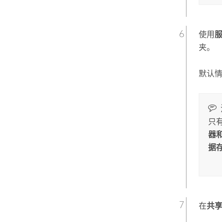
使用
夹。 
默认
只
器
据
在
共