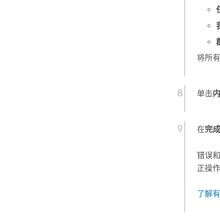
将所
单击
在
完
错误
正操作
了解有