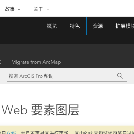
专题倡议
故事
关于
ESRI 故事
关于 ESRI
自助服务
购买 ARCGIS
联系我们
关于 GIS
概览
特色
资源
扩展模
WhereNext Magazine
关于 Esri
地理空间卓越之旅
ArcUser
用户类型
联系支持部门
什么是 GIS？
间上查看和了解数据
高管级新闻和见解
面向 ArcGIS 用户的实用技术
基于角色的 ArcGIS 访问权限
Esri 计划和倡议
Esri 社区
地理方法
资源
Esri 博客
Esri Store
活动
ArcGIS 博客
置引入分析
现实世界的全球 GIS 创新
ArcNews
Esri 的 ArcGIS 产品
K
Migrate from ArcMap
行业新闻和 ArcGIS 更新
合作伙伴
文档
管理
Esri 和 The Science of Where 播
如何购买
、编辑和共享空间数据
客
ArcWatch
Esri 产品、合作伙伴产品和开发
招贤纳士
My Esri
基础设施管理
商业和技术领导者之声
地理空间新闻、观点和趋势
人员订阅
使用 GIS 创建现代化、有弹性且可持续发展
媒体与分析师关系
的未来。 规划和运营的地理方法有助于领导
有功能
者了解基础设施工程与周围环境的关系。
 Web 要素图层
所有故事
探索基础设施管理
联系我们
文档已
存档
，并且不再对其进行更新。 其中的内容和链接可能已过