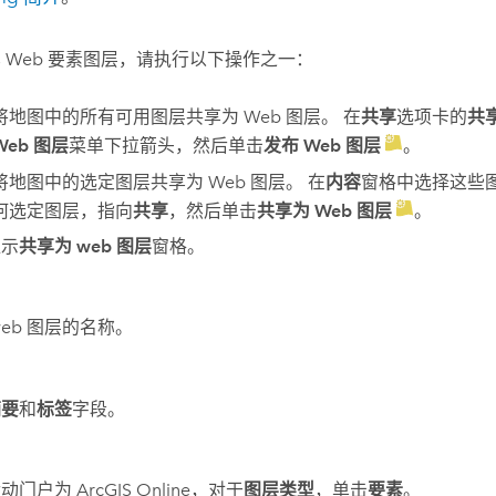
 Web 要素图层，请执行以下操作之一：
将地图中的所有可用图层共享为 Web 图层。 在
共享
选项卡的
共
Web 图层
菜单下拉箭头，然后单击
发布 Web 图层
。
将地图中的选定图层共享为 Web 图层。 在
内容
窗格中选择这些图
何选定图层，指向
共享
，然后单击
共享为 Web 图层
。
显示
共享为 web 图层
窗格。
web 图层的名称。
摘要
和
标签
字段。
活动门户为
ArcGIS Online
，对于
图层类型
，单击
要素
。