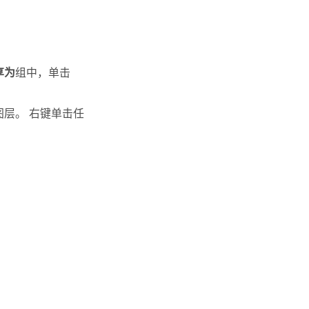
享为
组中，单击
层。 右键单击任