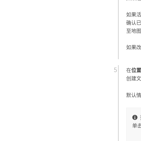
如果
确认
至地
如果
在
位
创建
默认情
单