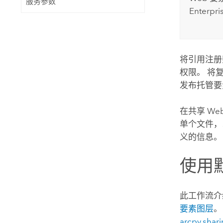
服务参数
Enterpri
将引用注册
权限。 将
发布托管要
在共享 W
单个文件，
义的信息。
使用
此工作流介
要素图层
。
arcpy.sha