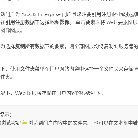
活动门户为
ArcGIS Enterprise
门户且您想要引用注册企业级数据
已在
引用注册数据
下选择
地图影像
。 单击
要素
以将 Web 要素
图图像图层。
改为选择
复制所有数据
下的
要素
，则全部图层均将复制到服务器
置
下，使用
文件夹
菜单在门户网站内容中选择一个文件夹来存储 We
文件夹。
况下，Web 图层将存储在门户内容的根级别下。
提示：
击
浏览
按钮
浏览到门户内容中的文件夹。 也可以在文本框中