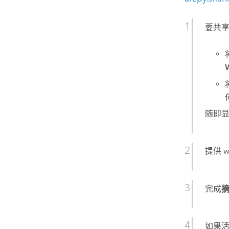
要共享
随即
提供 
完成
如果