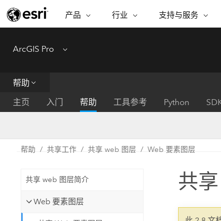
产品
行业
支持与服务
ARCGIS
行业
支持与服务
功能
ArcGIS Pro
Menu
ArcGIS 概览
建筑、工程和建
专业服务
非营利机构
制图
Esri 企业级地理空间平台
造
从空
技术支持
公共安全
帮助
ArcGIS Online
商业
分析
培训
自然科学
完整的 SaaS 制图平台
将位
主页
入门
帮助
工具参考
Python
SD
保护
州和地方政府
ArcGIS Pro
数据
教育
世界领先的 GIS 软件
集成
可持续发展
能源公用事业
帮助
共享工作
共享 web 图层
Web 要素图层
ArcGIS Enterprise
电信
用于 GIS 和制图的基础系统
所
设施点管理
共享
交通运输
共享 web 图层简介
开发者技术
卫生与公共服务
水
构建制图和空间分析应用程序
Web 要素图层
国家政府
此 2.8 