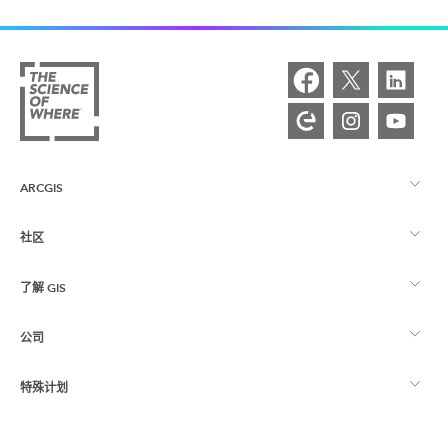
ARCGIS
社区
ArcGIS 概览
了解 GIS
Esri 社区
制图
公司
什么是 GIS？
ArcGIS 博客
ArcGIS Pro
特殊计划
关于 Esri
位置智能
行业博客
ArcGIS Enterprise
ArcGIS for Personal Use
联系我们