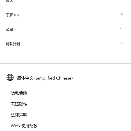
社区
ArcGIS 概览
了解 GIS
Esri 社区
制图
公司
什么是 GIS？
ArcGIS 博客
ArcGIS Pro
特殊计划
关于 Esri
位置智能
行业博客
ArcGIS Enterprise
ArcGIS for Personal Use
联系我们
培训
用户研究和测试
ArcGIS Online
ArcGIS for Student Use
简体中文 (Simplified Chinese)
招贤纳士
ArcUser
Esri 年轻专家关系网
开发者技术
保护
隐私策略
开放视野
ArcNews
活动
ArcGIS Location Platform
无障碍性
灾难响应
合作伙伴
ArcWatch
法律声明
Esri Store
教育
Web 使用条款
业务行为准则
Esri Press