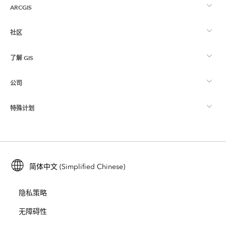
ARCGIS
社区
ArcGIS 概览
了解 GIS
Esri 社区
制图
公司
什么是 GIS？
ArcGIS 博客
ArcGIS Pro
特殊计划
关于 Esri
位置智能
行业博客
ArcGIS Enterprise
ArcGIS for Personal Use
联系我们
培训
用户研究和测试
ArcGIS Online
ArcGIS for Student Use
简体中文 (Simplified Chinese)
招贤纳士
ArcUser
Esri 年轻专家关系网
开发者技术
保护
隐私策略
开放视野
ArcNews
活动
ArcGIS Location Platform
无障碍性
灾难响应
合作伙伴