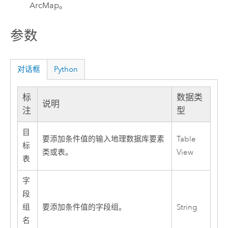
ArcMap
。
参数
对话框
Python
标
数据类
说明
注
型
目
要添加条件值的输入地理数据库要素
Table
标
类或表。
View
表
字
段
组
要添加条件值的字段组。
String
名