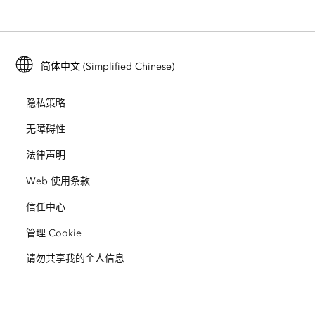
ArcGIS Enterprise
ArcGIS for Personal Use
联系我们
培训
用户研究和测试
ArcGIS Online
ArcGIS for Student Use
简体中文 (Simplified Chinese)
招贤纳士
ArcUser
Esri 年轻专家关系网
开发者技术
保护
隐私策略
开放视野
ArcNews
活动
ArcGIS Location Platform
无障碍性
灾难响应
合作伙伴
ArcWatch
法律声明
Esri Store
教育
Web 使用条款
业务行为准则
Esri Press
ArcGIS Architecture Center
信任中心
非营利机构
环境与可持续发展倡议
Esri 视频
管理 Cookie
请勿共享我的个人信息
种族平等
网站地图
GIS 字典