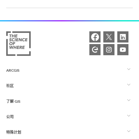
ARCGIS
社区
ArcGIS 概览
了解 GIS
Esri 社区
制图
公司
什么是 GIS？
ArcGIS 博客
ArcGIS Pro
特殊计划
关于 Esri
位置智能
行业博客