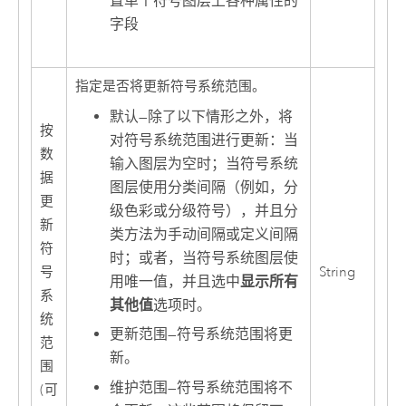
置单个符号图层上各种属性的
字段
指定是否将更新符号系统范围。
默认
—
除了以下情形之外，将
按
对符号系统范围进行更新：当
数
输入图层为空时；当符号系统
据
图层使用分类间隔（例如，分
更
级色彩或分级符号），并且分
新
类方法为手动间隔或定义间隔
符
时；或者，当符号系统图层使
号
String
用唯一值，并且选中
显示所有
系
其他值
选项时。
统
更新范围
—
符号系统范围将更
范
新。
围
维护范围
—
符号系统范围将不
(可