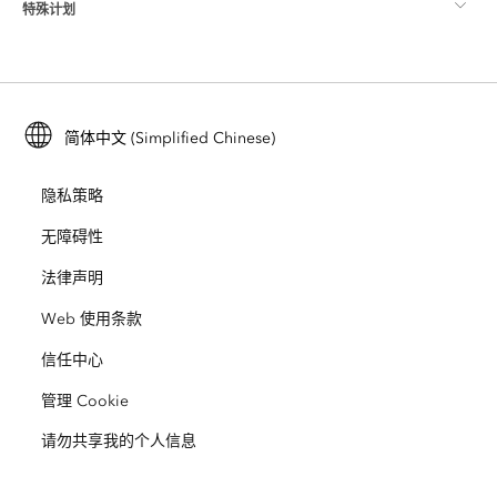
特殊计划
关于 Esri
位置智能
行业博客
ArcGIS Enterprise
ArcGIS for Personal Use
联系我们
培训
用户研究和测试
ArcGIS Online
ArcGIS for Student Use
简体中文 (Simplified Chinese)
招贤纳士
ArcUser
Esri 年轻专家关系网
开发者技术
保护
隐私策略
开放视野
ArcNews
活动
ArcGIS Location Platform
无障碍性
灾难响应
合作伙伴
ArcWatch
法律声明
Esri Store
教育
Web 使用条款
业务行为准则
Esri Press
ArcGIS Architecture Center
信任中心
非营利机构
环境与可持续发展倡议
Esri 视频
管理 Cookie
请勿共享我的个人信息
种族平等
网站地图
GIS 字典