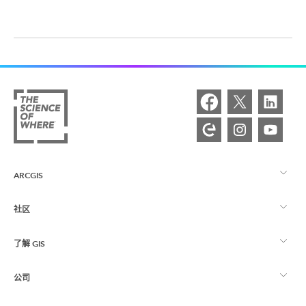
ARCGIS
社区
ArcGIS 概览
了解 GIS
Esri 社区
制图
公司
什么是 GIS？
ArcGIS 博客
ArcGIS Pro